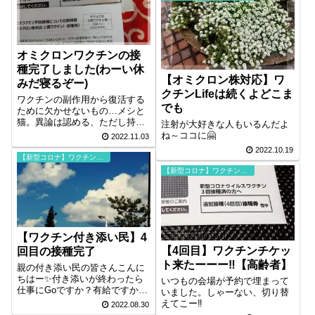
スクを欲しがるのは老親(ろうし
ん)あるあるなんでしょうか？
オミクロンワクチンの接
種完了しました(わーい休
【オミクロン株対応】ワ
みだ寝るぞー)
クチンLifeは続くよどこま
ワクチンの副作用から復活する
でも
ために欠かせないもの…メシと
猫。異論は認める、ただし持論
注射が大好きな人もいるんだよ
は決して譲らないぞ！！
ね～ココに🤗
2022.11.03
2022.10.19
【新型コロナ】ワクチン接種
【新型コロナ】ワクチン接種
【ワクチン付き添い民】4
【4回目】ワクチンチケッ
回目の接種完了
ト来たーーー‼️【高齢者】
親の付き添い民の皆さんこんに
ちはー✨付き添いが終わったら
いつもの会場が予約で埋まって
仕事にGoですか？有給ですか？
いました。しゃーない、切り替
お互い頑張りましょうねぇ～
えてこー‼️
2022.08.30