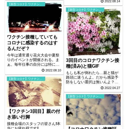
2022.08.14
【新型コロナ】ワクチン接種
【新型コロナ】ワクチン接種
ワクチン接種していても
コロナに感染するのはす
るんだぞ？
今年は通常通り花火大会や夏祭
りのイベントが開催される。ま
3回目のコロナワクチン接
ぁ、毎年仕事の自分には特に関
種(済み)と猫GIF
係ない🥺 それよりも通勤中の3
2022.08.10
もしも私が倒れたら…親と猫が
密回避を何とかしないといけな
路頭に迷うんよ。だから感染予
いねぇ～。
【新型コロナ】ワクチン接種
防をしない選択は無いんよ？暑
くてもマスク着用・手指消毒・3
2022.04.27
密回避は続けにゃならんのよ。
…誰かのためじゃなくて自分の
【新型コロナ】ワクチン接種
ために‼️
【ワクチン3回目】親の付
き添い行脚
接種会場のスタッフの皆さん❗本
当にお疲れ様です‼️