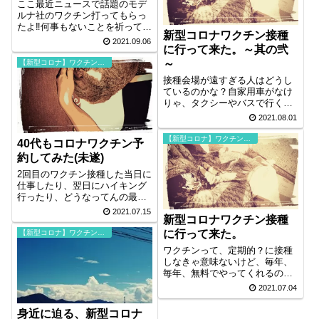
ここ最近ニュースで話題のモデ
ルナ社のワクチン打ってもらっ
たよ‼️何事もないことを祈ってし
新型コロナワクチン接種
ばらく家に籠ります…。なーに
2021.09.06
に行って来た。～其の弐
ア○トラ○ネカよりはまだマシよ
🤫＜シーッ
～
【新型コロナ】ワクチン接種
接種会場が遠すぎる人はどうし
ているのかな？自家用車がなけ
りゃ、タクシーやバスで行くし
かないよねぇ。仕方ないことだ
2021.08.01
けど交通費が往復〇千円とかた
まらないなぁ～。
【新型コロナ】ワクチン接種
40代もコロナワクチン予
約してみた(未遂)
2回目のワクチン接種した当日に
仕事したり、翌日にハイキング
行ったり、どうなってんの最近
の70代の体力は。お元気で何よ
2021.07.15
新型コロナワクチン接種
りです。
に行って来た。
【新型コロナ】ワクチン接種
ワクチンって、定期的？に接種
しなきゃ意味ないけど、毎年、
毎年、無料でやってくれるのか
な？そんな馬鹿な公共事業って
2021.07.04
無いんじゃないの？
身近に迫る、新型コロナ