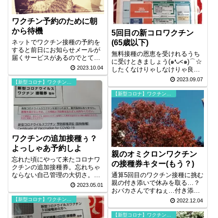
ワクチン予約のために朝
から待機
5回目の新コロワクチン
ネットでワクチン接種の予約を
(65歳以下)
すると前日にお知らせメールが
無料接種の恩恵を受けれるうち
届くサービスがあるのでとても
に受けときましょう(๑❛ᴗ˂๑)⌒☆
助かります。
2023.10.04
したくなけりゃしなけりゃ良い
のよ
2023.09.07
【新型コロナ】ワクチン接種
【新型コロナ】ワクチン接種
ワクチンの追加接種ぅ？
よっしゃあ予約しよ
親のオミクロンワクチン
忘れた頃にやって来たコロナワ
の接種券キター(もう？)
クチンの追加接種券。忘れちゃ
ならない自己管理の大切さ。自
通算5回目のワクチン接種に挑む
分で考える頭を誰もが持ってい
親の付き添いで休みを取る…？
2023.05.01
るのですよ～✨
おバカさんですねぇ…付き添い
が終わってから(仕事に)Goする
【新型コロナ】ワクチン接種
2022.12.04
に決まってます。そんなことよ
りもレースがヒラヒラ付いたマ
【新型コロナ】ワクチン接種