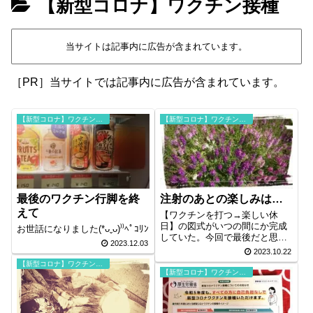
【新型コロナ】ワクチン接種
当サイトは記事内に広告が含まれています。
［PR］当サイトでは記事内に広告が含まれています。
【新型コロナ】ワクチン接種
【新型コロナ】ワクチン接種
最後のワクチン行脚を終
注射のあとの楽しみは…
えて
【ワクチンを打つ→楽しい休
日】の図式がいつの間にか完成
お世話になりました(*ᴗˬᴗ)⁾⁾ﾍﾟｺﾘﾝ
していた。今回で最後だと思う
2023.12.03
となかなか感慨深いですね。接
2023.10.22
種会場のスタッフさん達今まで
【新型コロナ】ワクチン接種
ありがとう(*ᴗˬᴗ)⁾⁾ﾍﾟｺ
【新型コロナ】ワクチン接種