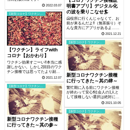
【コロナワクチン接種証
明書アプリ】デジタル化
2022.03.07
の波を乗りこなせ🏄
【新型コロナ】ワクチン接種
🥶役所に行くんじゃなくて、お
前が来るんだよ‼️（無茶振り）そ
んな貴方にアプリがあるよ…っ
てね。暖かいお布団の中でパパ
2021.12.21
ッと申請🤗
【新型コロナ】ワクチン接種
【ワクチン】ライフwith
コロナ【おかわり】
ワクチン効果すごーい‼️本当に感
謝しかない。しかし2回目のワク
チン接種では思ってたより副作
新型コロナワクチン接種
用が出たからなー。3回目もスケ
2021.12.07
に行ってきた～其の肆～
ジュール管理をしっかりしない
とね。(*ﾟ▽^)✴️
【新型コロナ】ワクチン接種
繁忙期に入る前にワクチン接種
が終わって安心❗社会人の1人と
して接種しない選択は絶対に有
り得ないからね。持病がある人
2021.10.05
は主治医に相談したらイイヨ
～。Goサイン貰ったら安心でき
【新型コロナ】ワクチン接種
るでしょ？
新型コロナワクチン接種
に行ってきた～其の参～