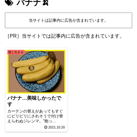
バナナ🍌
当サイトは記事内に広告が含まれています。
［PR］当サイトでは記事内に広告が含まれています。
猫と生きる
バナナ…美味しかったで
す
カーテンの替えがあってもすぐ
にビリビリにされそうで付け替
えられぬジレンマ。“抱っ
こ”と“高い高い”の刑に処すわ。
2021.10.20