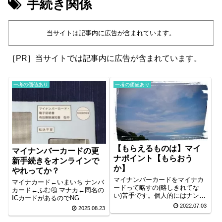
手続き関係
当サイトは記事内に広告が含まれています。
［PR］当サイトでは記事内に広告が含まれています。
一考の価値あり
一考の価値あり
【もらえるものは】マイ
マイナンバーカードの更
ナポイント【もらおう
新手続きをオンラインで
か】
やれってか？
マイナンバーカードをマイナカ
マイナカード←いまいち ナンバ
ードって略すの(略しきれてな
カード←ふむ🤔 マナカ←同名の
い)苦手です。個人的にはナンバ
ICカードがあるのでNG
カード(略しきれてない)を世間
2022.07.03
2025.08.23
に広めたい。