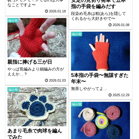
安定の見切り発車で五本
なことですよ〜
指の手袋を編みだす
2026.01.18
段染め毛糸は粗(あら)を隠して
くれるから大好きやで〜
編み物
2026.01.08
編み物
親指に捧げる三が日
やっぱ長編みより細編みの方が
ええか…？
5本指の手袋〜無謀すぎた
2026.01.03
年末〜
無茶しやがってよ…
編み物
2025.12.29
編み物
あまり毛糸で肉球を編ん
でみた