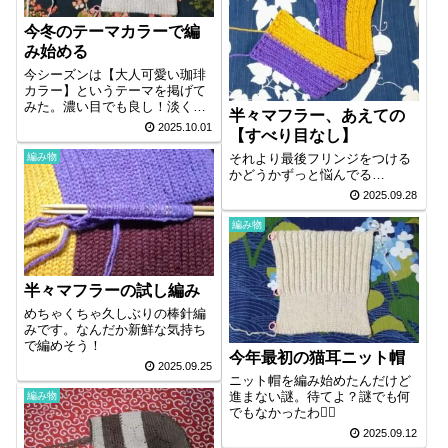
今冬のテーマカラーで編
み始める
今シーズンは【大人可愛い珈琲
カラー】というテーマを掲げて
みた。濃い目でも良し！淡くて
半々マフラー、あえての
も良し！
2025.10.01
【すべり目なし】
それより最後フリンジをつける
編み物
かどうかずっと悩んでる…
2025.09.28
編み物
半々マフラーの試し編み
めちゃくちゃ久しぶりの棒針編
みです。なんだか新鮮な気持ち
で編めそう！
今年最初の猫耳ニット帽
2025.09.25
ニット帽を編み始めたんだけど
進まない謎。待てよ？謎でも何
編み物
でもなかったわ🕵️‍♀️
2025.09.12