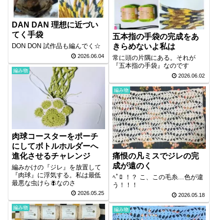
DAN DAN 理想に近づい
てく手袋
五本指の手袋の完成をあ
きらめないよ私は
DON DON 試作品も編んでく☆
2026.06.04
常に頭の片隅にある。それが
『五本指の手袋』なのです
編み物
2026.06.02
編み物
肉球コースターをポーチ
にしてボトルホルダーへ
痛恨の凡ミスでジレの完
進化させるチャレンジ
成が遠のく
編みかけの『ジレ』を放置して
『肉球』に浮気する。私は最低
ﾍﾟﾛ ！？ こ、この毛糸…色が違
最悪な虫けら🪰なのさ
う！！！
2026.05.25
2026.05.18
編み物
編み物