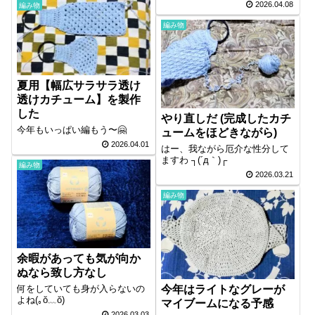
2026.04.08
編み物
編み物
夏用【幅広サラサラ透け
透けカチューム】を製作
した
やり直しだ (完成したカチ
今年もいっぱい編もう〜🤗
ュームをほどきながら)
2026.04.01
はー、我ながら厄介な性分して
ますわ ┐(´д｀)┌
編み物
2026.03.21
編み物
余暇があっても気が向か
ぬなら致し方なし
今年はライトなグレーが
何をしていても身が入らないの
よね(｡ŏ﹏ŏ)
マイブームになる予感
2026.03.03