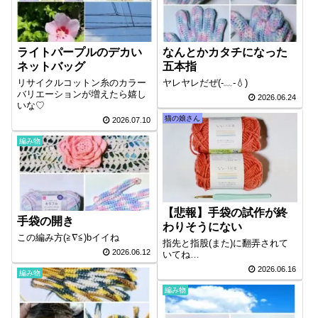
ライトパープルのデカい
なんとかカタチになった
ネットバッグ
五本指
リサイクルコットン糸のカラー
ヤレヤレだぜ(-﹏-💧)
バリエーションが増えたら嬉し
2026.06.24
いな♡
猫の娘さん
2026.07.10
編み物
【悲報】手袋の試作が終
手袋の開き
わりそうにない
この編み方(≧∇≦)bイイね
指先と指股(また)に翻弄されて
2026.06.12
いてね…
2026.06.16
編み物
編み物