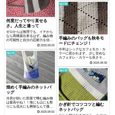
編み物
何度だってやり直せる
さ。人生と違って
ゼロからは無理でも、イチから
なら再構築出来るはず。編み物
手編みのバッグも秋冬モ
の可能性と自分の忍耐力を信じ
ードにチェンジ！
よう！
2025.09.03
今年はシックなカフェモカ・カ
ラーに惹かれます。少し甘めな
編み物
カフェオレ・カラーも良さそう
ですね☕
2025.08.30
編み物
煌めく手編みのネットバ
ッグ
冷房が効いた部屋で嗜む編み物
は最高やね！！海にも山にも祭
かぎ針でコツコツと編む
りにも花火にも興味なんて微塵
ネットバッグ
も湧かねーのよ、インドア派に
2025.08.02
はね。