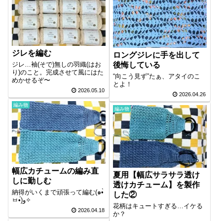
ジレを編む
ロングジレに手を出して
後悔している
ジレ…袖(そで)無しの羽織(はお
り)のこと。完成させて風にはた
“向こう見ず”たぁ、アタイのこ
めかせるぞ〜
とよ！
2026.05.10
2026.04.26
編み物
編み物
幅広カチュームの編み直
夏用【幅広サラサラ透け
しに勤しむ
透けカチューム】を製作
納得がいくまで頑張って編む(๑•̀
した②
ㅂ•́)و✧
花柄はキュートすぎる…イケる
2026.04.18
か？