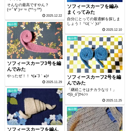
そんなの最高ですやん？
ソフィースカーフを編み
(⁠☞ﾟ⁠∀ﾟ⁠)⁠☞⁠⁠☜⁠ ⁠⁠(⁠*⁠꒪⁠ヮ⁠꒪⁠*⁠)
まくってみた
2025.12.22
自分にとっての最適解を探しま
しょう！ ⁽⁠⁽⁠ଘ⁠(⁠ ⁠ˊ⁠ᵕ⁠ˋ⁠ ⁠)⁠ଓ⁠⁾⁠⁾
編み物
2025.12.10
編み物
ソフィースカーフ3号を編
んでみた
やったぜ！！ ٩(๑´3｀๑)۶
ソフィースカーフ2号を編
2025.11.29
んでみた
「継続こそはチカラなり！」
編み物
ᕙ⁠(⁠ò⁠_⁠ó⁠ˇ⁠)⁠ᕗﾑﾝｯ
2025.11.25
編み物
ソフィースカーフを編ん