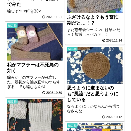
でみた
編むぞ〜 ᕙ⁠(⁠☉⁠ਊ⁠☉⁠)⁠ᕗ
ふざけるなよ？もう繁忙
2025.11.21
期だと…！？
編み物
まだ忘年会シーズンには早いだ
ろ！加減しろバカァ！！
2025.11.14
編み物
我がマフラーは不死鳥の
如く
編みかけのマフラーが死亡し
た。最初から編み直すのつらす
ぎる…でも編むもん🥲
思うように進まないの
2025.10.30
も“風流”だと思うように
している
編み物
なるようにしかならんから慌て
なさんな
2025.10.12
編み物