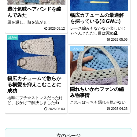
透け気味ヘアバンドを編
幅広カチュームの最適解
んでみた
を探っている(※GWに)
風を通し、熱を逃がせ！
レース編みもなかなか楽しいじ
2025.05.12
ゃ〜ん？ただし目は死ぬ🪦
編み物
2025.05.06
ちいかわ
幅広カチュームで散らか
る横髪を抑えこむことに
隠れちいかわファンの編
成功
み物事情
地味にプチ☆ストレスだったけ
これっぽっちも隠れる気がない
ど、おかげで解決しました👍️
2025.04.23
2025.05.03
次のページ