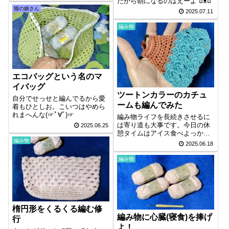
だから朝になるのはえーよ ಠ⁠ᴥ⁠ಠ
猫の娘さん
2025.07.11
編み物
エコバッグという名のマ
イバッグ
ツートンカラーのカチュ
自分でせっせと編んでるから愛
ームも編んでみた
着もひとしお。こいつはやめら
れまへんな(⁠☞ﾟ⁠∀ﾟ⁠)⁠☞
編み物ライフを長続きさせるに
は寄り道も大事です。今日の休
2025.06.25
憩タイムはアイス食べよっか〜
🤤
編み物
2025.06.18
編み物
楕円形をくるくる編む修
編み物に心臓(寝食)を捧げ
行
よ！