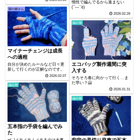
惰性で編んでるから進まない
(¯―¯٥)
猫の娘さん
2026.02.26
編み物
マイナーチェンジは成長
への過程
エコバッグ製作週間に突
自分が決めたルールなど日々更
新して行くのが正解なのです。
入する
2026.02.07
そろそろ春に向かって行く…ま
だ早い？🥶
編み物
2026.01.31
編み物
五本指の手袋を編んでみ
た
φ(..)メモメモ！メモるのは大事