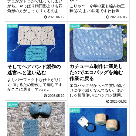
ナニかがドコかで狂ってしまい
こりゃ〜…今年の夏も編み物三
がち。やっぱり楕円形よりも四
昧(ざんまい)決定ですわね🧶
角形の方がしっくりくるのよ
ね…
2025.06.05
2025.06.12
編み物
編み物
カチューム制作に満足し
そしてヘアバンド製作の
たのでエコバッグを編む
迷宮へと迷い込む
作業に戻る
よりパーフェクトな仕上がりに
近づけるため徹夜して編むアホ
エコバッグだからって買い物だ
がここに居ましてねぇ…
けに使う縛りなんてない。あた
しゃ普段使いにバンバン活用し
2025.05.19
てますよ？おぬしは？
2025.06.02
編み物
編み物