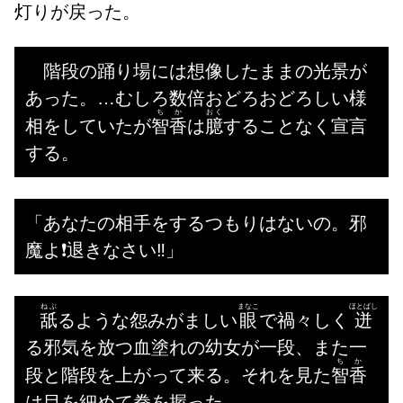
灯りが戻った。
階段の踊り場には想像したままの光景が
あった。…むしろ数倍おどろおどろしい様
ちか
おく
相をしていたが
智香
は
臆
することなく宣言
する。
「あなたの相手をするつもりはないの。邪
魔よ❗退きなさい‼️」
ねぶ
まなこ
ほとばし
舐
るような怨みがましい
眼
で禍々しく
迸
る邪気を放つ血塗れの幼女が一段、また一
ちか
段と階段を上がって来る。それを見た
智香
は目を細めて拳を握った。