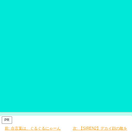
PR
前:
合言葉は、ぐるぐるにゃーん
次:
【SIREN2】デカイ顔の敵を