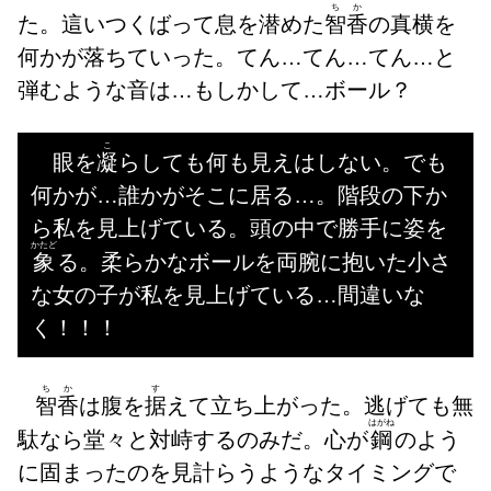
ちか
た。這いつくばって息を潜めた
智香
の真横を
何かが落ちていった。てん…てん…てん…と
弾むような音は…もしかして…ボール？
こ
眼を
凝
らしても何も見えはしない。でも
何かが…誰かがそこに居る…。階段の下か
ら私を見上げている。頭の中で勝手に姿を
かたど
象
る。柔らかなボールを両腕に抱いた小さ
な女の子が私を見上げている…間違いな
く！！！
ちか
す
智香
は腹を
据
えて立ち上がった。逃げても無
はがね
駄なら堂々と対峙するのみだ。心が
鋼
のよう
に固まったのを見計らうようなタイミングで