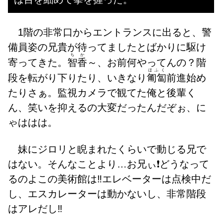
1階の非常口からエントランスに出ると、警
備員姿の兄貴が待ってましたとばかりに駆け
ちか
寄ってきた。
智香
～、お前何やってんの？階
ほふく
段を転がり下りたり、いきなり
匍匐
前進始め
たりさぁ。監視カメラで観てた俺と後輩く
ん、笑いを抑えるの大変だったんだぞぉ、に
ゃははは。
妹にジロリと睨まれたくらいで動じる兄で
はない。そんなことより…お兄ぃ❗どうなって
るのよこの美術館は‼️エレベーターは点検中だ
し、エスカレーターは動かないし、非常階段
はアレだし‼️