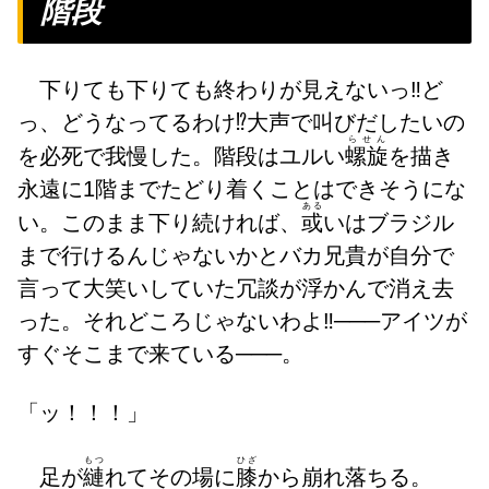
階段
下りても下りても終わりが見えないっ‼️ど
っ、どうなってるわけ⁉️大声で叫びだしたいの
らせん
を必死で我慢した。階段はユルい
螺旋
を描き
永遠に1階までたどり着くことはできそうにな
ある
い。このまま下り続ければ、
或
いはブラジル
まで行けるんじゃないかとバカ兄貴が自分で
言って大笑いしていた冗談が浮かんで消え去
った。それどころじゃないわよ‼️───アイツが
すぐそこまで来ている───。
「ッ！！！」
もつ
ひざ
足が
縺
れてその場に
膝
から崩れ落ちる。