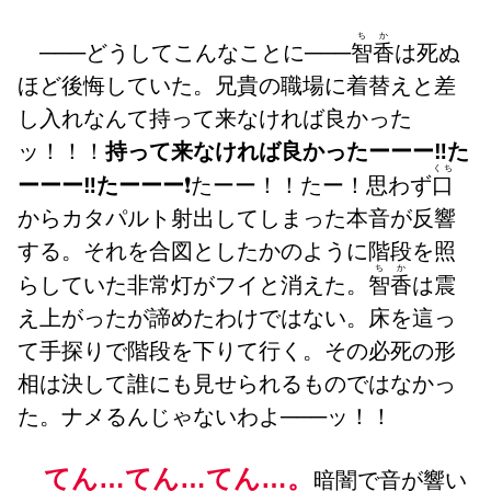
ちか
───どうしてこんなことに───
智香
は死ぬ
ほど後悔していた。兄貴の職場に着替えと差
し入れなんて持って来なければ良かった
ッ！！！
持って来なければ良かったーーー‼️た
くち
ーーー‼️たーーー
❗たーー！！たー！思わず
口
からカタパルト射出してしまった本音が反響
する。それを合図としたかのように階段を照
ちか
らしていた非常灯がフイと消えた。
智香
は震
え上がったが諦めたわけではない。床を這っ
て手探りで階段を下りて行く。その必死の形
相は決して誰にも見せられるものではなかっ
た。ナメるんじゃないわよ───ッ！！
てん…てん…てん…。
暗闇で音が響い