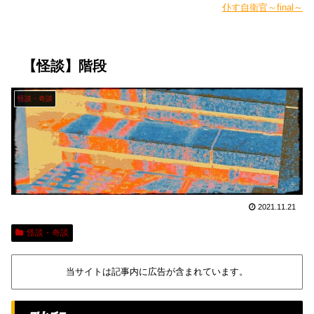
仆す自衛官～final～
【怪談】階段
怪談・奇談
2021.11.21
怪談・奇談
当サイトは記事内に広告が含まれています。