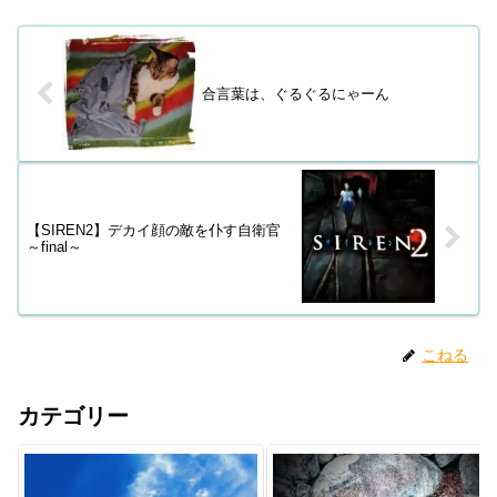
合言葉は、ぐるぐるにゃーん
【SIREN2】デカイ顔の敵を仆す自衛官
～final～
こねる
カテゴリー