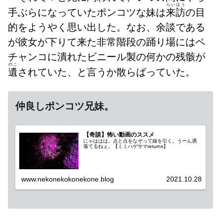
らいほう
手ぶらになっていたポンコツな妹は
来訪
の目
的をようやく思い出した。なお、余談である
が彼女が下りて来た非常階段の踊り場にはペ
チャンコに潰れたビニール製の何かの残骸が
のこ
遺
されていた、と言うか散らばっていた。
仲良しポンコツ兄妹。
【奇談】怖い動画のススメ
にゃははは。点と点をなぞって線を引く。うーん洒
落てるねぇ。【ミミハゲサマreturns】
www.nekonekokonekone.blog
2021.10.28