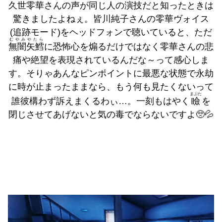
久世零華
さんの声が同じ人の演技だと知ったときは
驚きましたよねぇ。皆川純子さんの零華ヴォイス
(追跡モード)をヘッドフォンで聴いていると、ただ
むやみやたら
無闇矢鱈
に恐怖心を煽るだけではなく零華さんの悲
痛や絶望を表現されているんだな～って感心しま
す。そりゃあんなピンポイントに最悪な状態で永劫
に時が止まったままなら、もう何も見たくないって
まぶた
誰彼構わず訴えまくるわぃ…。一刻もはやく
瞼
を
閉じさせてあげないと気の毒でならないですよ🥺💦