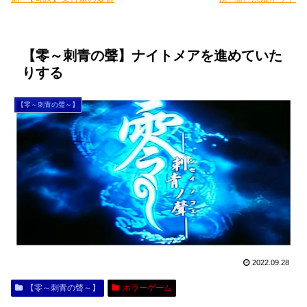
【零～刺青の聲】ナイトメアを進めていた
りする
【零～刺青の聲～】
2022.09.28
【零～刺青の聲～】
ホラーゲーム