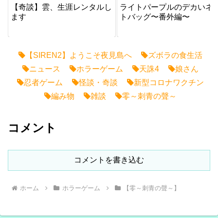
【奇談】雲、生涯レンタルし
ライトパープルのデカいネ
ます
トバッグ〜番外編〜
【SIREN2】ようこそ夜見島へ
ズボラの食生活
ニュース
ホラーゲーム
天誅4
娘さん
忍者ゲーム
怪談・奇談
新型コロナワクチン
編み物
雑談
零～刺青の聲～
コメント
コメントを書き込む
ホーム
ホラーゲーム
【零～刺青の聲～】