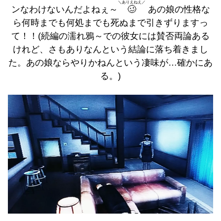
＼ありえねえ／
ンなわけないんだよねぇ～
🥴
あの娘の性格な
ら何時までも何処までも死ぬまで引きずりますっ
て！！(続編の濡れ鴉～での彼女には賛否両論ある
けれど、さもありなんという結論に落ち着きまし
た。あの娘ならやりかねんという凄味が…確かにあ
る。)