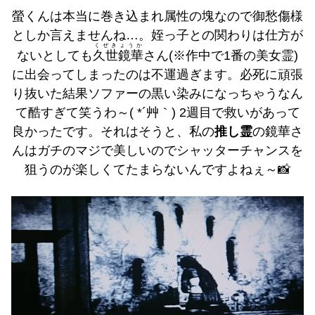
螢くんは本当に巻き込まれ属性の塊なので御愁傷様
としか言えませんね…。姪っ子との関わりは仕方が
くぜきょうか
ないとしても
久世鏡華
さん(※作中で1番の美女霊)
に出会ってしまったのは不運過ぎます。必死に頑張
り抜いた結果ソファーの黒い染みになっちゃうなん
て酷すぎて笑うわ～( *´艸｀) 2週目で救いがあって
良かったです。それはそうと、私の
推し霊
の鏡華さ
んはガチのマジで美しいのでシャッターチャンスを
狙うのが楽しくてたまらないんですよねぇ～📸