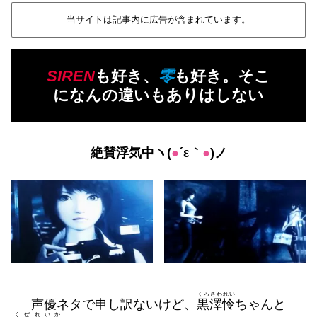
当サイトは記事内に広告が含まれています。
SIREN
も好き、
零
も好き。そこ
になんの違いもありはしない
絶賛浮気中ヽ(
●
´ε｀
●
)ノ
くろさわれい
声優ネタで申し訳ないけど、
黒澤怜
ちゃんと
くぜれいか