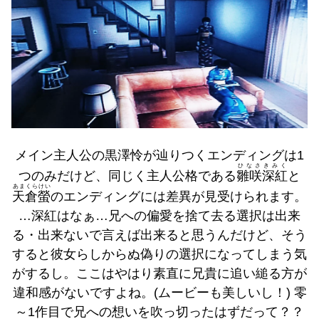
メイン主人公の黒澤怜が辿りつくエンディングは1
ひなさきみく
つのみだけど、同じく主人公格である
雛咲深紅
と
あまくらけい
天倉螢
のエンディングには差異が見受けられます。
…深紅はなぁ…兄への偏愛を捨て去る選択は出来
る・出来ないで言えば出来ると思うんだけど、そう
すると彼女らしからぬ偽りの選択になってしまう気
がするし。ここはやはり素直に兄貴に追い縋る方が
違和感がないですよね。(ムービーも美しいし！) 零
～1作目で兄への想いを吹っ切ったはずだって？？