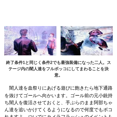
終了条件1と同じく条件2でも最強装備になった二人。ス
テージ内の闇人達をフルボッコにしてまわることを決
意。
闇人達を血祭りにあげる遊びに飽きたら地下通路
・
を抜けてゴールへ向かいます。ゴール前の
元
小銃持
ち闇人を復活させておくと、手ぶらのまま阿部ちゃ
ん達を追いかけてくるようになるので何度でもボコ
れますよ。ついでにカメラフラッシュのイベントも