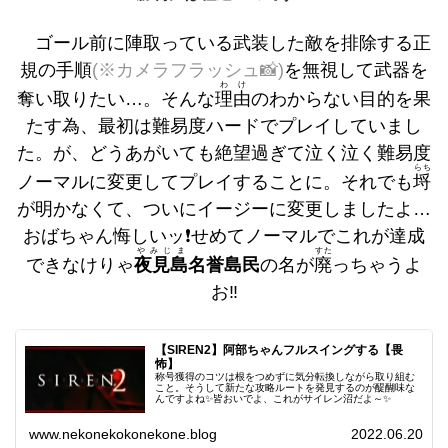
ゴール前に陣取っている武装した敵を排除する正
規の手順
(※カメラフラッシュ📸)
を無視して武器を
わけ
奪い取りたい…。そんな
理由
のわからない目的を果
たす為、最初は難易度ハードでプレイしていまし
た。が、どうあがいても絶望過ぎて泣く泣く難易度
らち
ノーマルに変更してプレイすることに。それでも
埒
が明かなくて、ついにイージーに変更しましたよ…
おばちゃん悔しいッ❗️せめてノーマルでこれが達成
やみじま
すた
できなけりゃ
夜見島
名誉島民
の名が
廃
っちゃうよ
お‼️
【SIREN2】阿部ちゃんフルスイングする【畏
怖】
称号獲得のコツは根をつめずに気分転換しながら取り組む
こと。そうして新たな攻略ルートを発見するのが醍醐味な
んですよね✨皆おいでよ、これがサイレン沼だよ～✨
www.nekonekokonekone.blog
2022.06.20