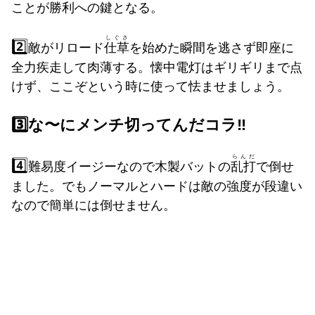
ことが勝利への鍵となる。
しぐさ
2️⃣
敵がリロード
仕草
を始めた瞬間を逃さず即座に
全力疾走して肉薄する。懐中電灯はギリギリまで点
けず、ここぞという時に使って怯ませましょう。
3️⃣な〜にメンチ切ってんだコラ‼️
らんだ
4️⃣
難易度イージーなので木製バットの
乱打
で倒せ
ました。でもノーマルとハードは敵の強度が段違い
なので簡単には倒せません。