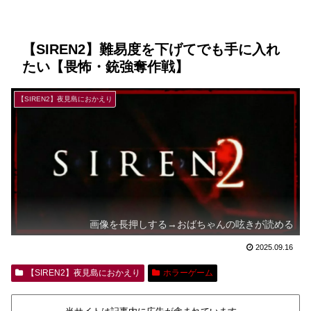
【SIREN2】難易度を下げてでも手に入れ
たい【畏怖・銃強奪作戦】
【SIREN2】夜見島におかえり
画像を長押しする→おばちゃんの呟きが読める
2025.09.16
【SIREN2】夜見島におかえり
ホラーゲーム