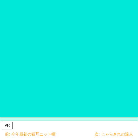
PR
前:
今年最初の猫耳ニット帽
次:
じゃらされの達人