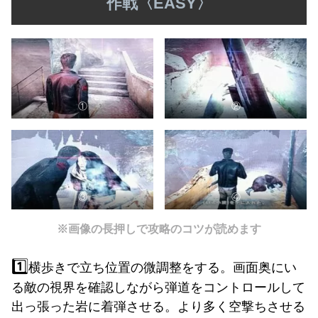
作戦〈EASY〉
①
②
③
④
※画像の長押しで攻略のコツが読めます
1️⃣
横歩きで立ち位置の微調整をする。画面奥にい
る敵の視界を確認しながら弾道をコントロールして
出っ張った岩に着弾させる。より多く空撃ちさせる