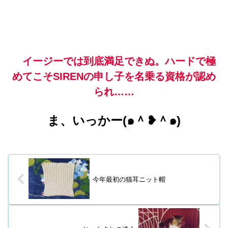
イージーでは到底満足できぬ。ハードで極
めてこそSIRENの申し子を名乗る資格が認め
られ……
ま、いっかー(⁠๑⁠＾⁠❥⁠＾๑⁠)
今年最初の猫耳ニット帽