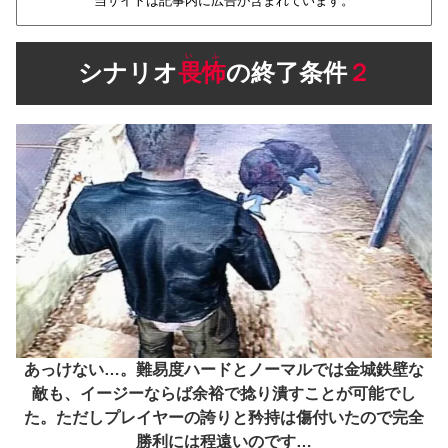
当サイトは記事内に広告が含まれています。
いふ
シナリオ
畏怖
の終了条件
２
あっけない…。難易度ハードとノーマルでは金城鉄壁な
敵も、イージーならば余裕で捻り潰すことが可能でし
た。ただしプレイヤーの誇りと矜持は傷付いたので完全
勝利には程遠いのです…