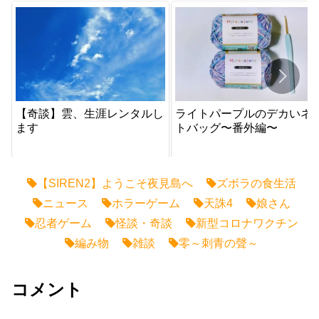
【奇談】雲、生涯レンタルし
ライトパープルのデカいネ
ます
トバッグ〜番外編〜
【SIREN2】ようこそ夜見島へ
ズボラの食生活
ニュース
ホラーゲーム
天誅4
娘さん
忍者ゲーム
怪談・奇談
新型コロナワクチン
編み物
雑談
零～刺青の聲～
コメント