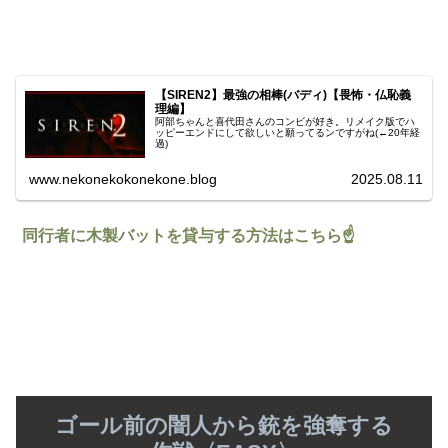
【SIREN2】最強の相棒(バディ)【畏怖・仏恥義
理編】
阿部ちゃんと喜代田さんのコンビが好き。リメイク版でハ
ッピーエンドにして欲しいと願ってるンですがね(←20年経
過)
www.nekonekokonekone.blog
2025.08.11
同行者に木製バットを貸与する方法はこちら☝️
ゴール前の闇人から銃を強奪する