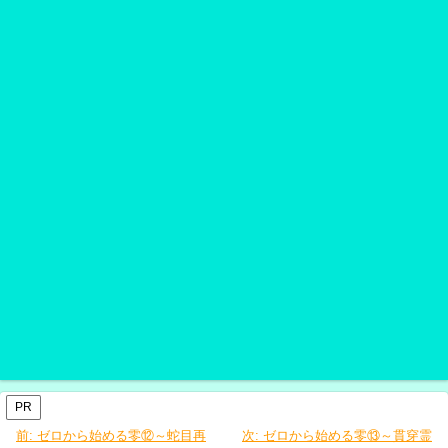
PR
前:
ゼロから始める零⑫～蛇目再
次:
ゼロから始める零⑬～貫穿霊