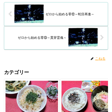
ゼロから始める零⑫～蛇目再逢～
ゼロから始める零⑬～貫穿霊魂～
こねる
カテゴリー