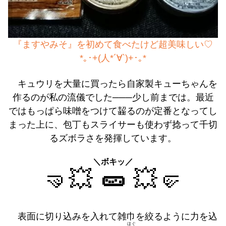
『ますやみそ』を初めて食べたけど超美味しい♡
*｡･+(人*´∀`)+･｡*
キュウリを大量に買ったら自家製キューちゃんを
作るのが私の流儀でした───少し前までは。最近
ではもっぱら味噌をつけて齧るのが定番となってし
まった上に、包丁もスライサーも使わず捻って千切
るズボラさを発揮しています。
＼ボキッ／
🤜💥
🥒
💥🤛
表面に切り込みを入れて雑巾を絞るように力を込
ほぐ