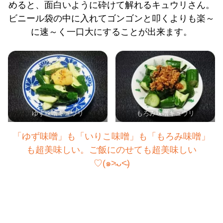
めると、面白いように砕けて
解
れるキュウリさん。
ビニール袋の中に入れてゴンゴンと叩くよりも楽～
に速～く一口大にすることが出来ます。
ゆず味噌キュウリ
もろみ味噌キュウリ
「ゆず味噌」も「いりこ味噌」も「もろみ味噌」
も超美味しい。ご飯にのせても超美味しい
♡(๑˃̵ᴗ˂̵)