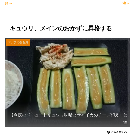
逢～
魂～
キュウリ、メインのおかずに昇格する
ズボラの食生活
【今夜のメニュー】キュウリ味噌とサキイカのチーズ和え…と
酒
2024.06.29