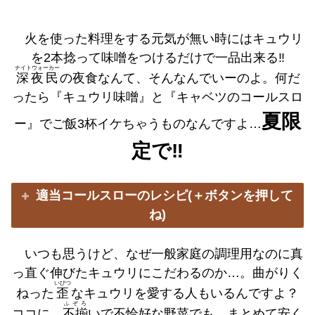
火を使った料理をする元気が無い時にはキュウリ
を2本捻って味噌をつけるだけで一品出来る‼️
ナイトウォーカー
深夜民
の夜食なんて、そんなんでいーのよ。何だ
ったら『キュウリ味噌』と『キャベツのコールスロ
夏限
ー』でご飯3杯イケちゃうものなんですよ…
定で‼️
適当コールスローのレシピ(＋ボタンを押して
ね)
いつも思うけど、なぜ一般家庭の調理用なのに真
っ直ぐ伸びたキュウリにこだわるのか…。曲がりく
いびつ
ねった
歪
なキュウリを愛する人もいるんですよ？
ふぞろ
ココに。
不揃
いで不恰好な野菜でも、まとめて安く