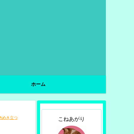
ホーム
色めき立つ
こねあがり