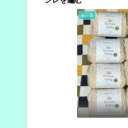
ジレを編む
編み物