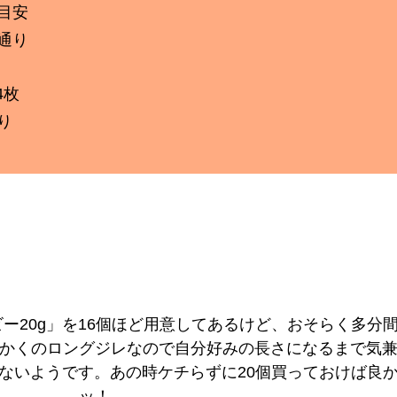
目安
通り
4枚
り
ー20g」を16個ほど用意してあるけど、おそらく多分
かくのロングジレなので自分好みの長さになるまで気
ないようです。あの時ケチらずに20個買っておけば良
ッ！