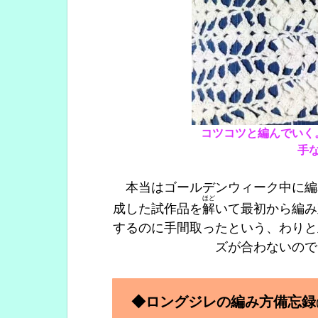
コツコツと編んでいく
手
本当はゴールデンウィーク中に編
ほど
成した試作品を
解
いて最初から編み
するのに手間取ったという、わりと
ズが合わないので
◆ロングジレの編み方備忘録