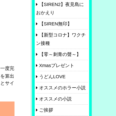
【SIREN2】夜見島に
おかえり
【SIREN無印】
【新型コロナ】ワクチ
ン接種
【零～刺青の聲～】
Xmasプレゼント
一度完
丈を算出
うどんLOVE
くとサイ
オススメのホラー小説
オススメの小説
ご挨拶