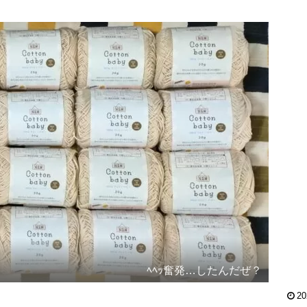
ﾍﾍｯ奮発…したんだぜ？
20