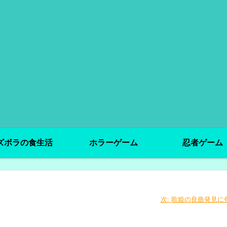
ズボラの食生活
ホラーゲーム
忍者ゲーム
次:
歌姫の良曲発見に