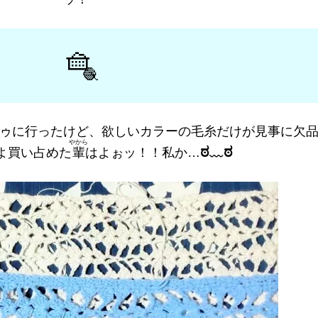
🧺
🧶
ゥに行ったけど、欲しいカラーの毛糸だけが見事に欠品
やから
ಠ⁠﹏⁠ಠ
よ買い占めた
輩
はよぉッ！！私か…