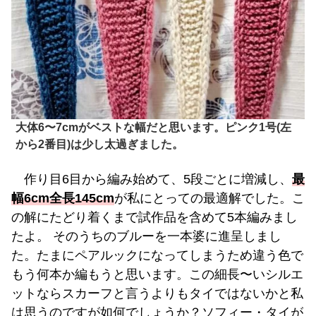
大体6〜7cmがベストな幅だと思います。ピンク1号(左
から2番目)は少し太過ぎました。
作り目6目から編み始めて、5段ごとに増減し、
最
幅6cm全長145cm
が私にとっての最適解でした。こ
の解にたどり着くまで試作品を含めて5本編みまし
たよ。 そのうちのブルーを一本婆に進呈しまし
た。たまにペアルックになってしまうため違う色で
もう何本か編もうと思います。この細長〜いシルエ
ットならスカーフと言うよりもタイではないかと私
は思うのですが如何でしょうか？ソフィー・タイが