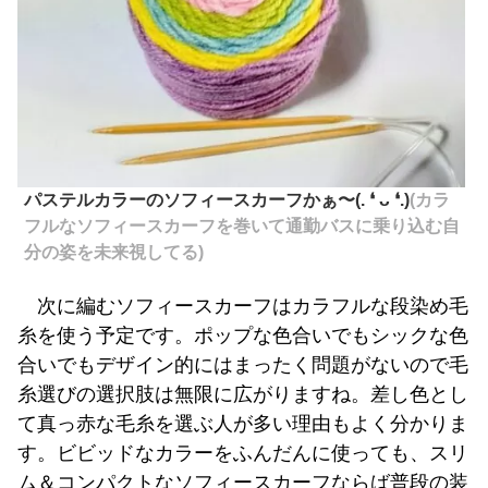
パステルカラーのソフィースカーフかぁ〜(⁠.⁠ ⁠❛⁠ ⁠ᴗ⁠ ⁠❛⁠.⁠)
(カラ
フルなソフィースカーフを巻いて通勤バスに乗り込む自
分の姿を未来視してる)
次に編むソフィースカーフはカラフルな段染め毛
糸を使う予定です。ポップな色合いでもシックな色
合いでもデザイン的にはまったく問題がないので毛
糸選びの選択肢は無限に広がりますね。差し色とし
て真っ赤な毛糸を選ぶ人が多い理由もよく分かりま
す。ビビッドなカラーをふんだんに使っても、スリ
ム＆コンパクトなソフィースカーフならば普段の装