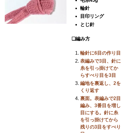
毛糸45g
輪針
目印リング
とじ針
❏編み方
輪針に6目の作り目
表編みで3目、針に
糸を引っ掛けてか
らすべり目を3目
編地を裏返し、2を
くり返す
裏面。表編みで2目
編み、3番目を増し
目にする。針に糸
を引っ掛けてから
残りの3目をすべり