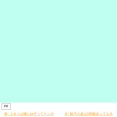
PR
前:
コタツは猫にゆずってナンボ
次:
餃子の皮は100枚あっても大