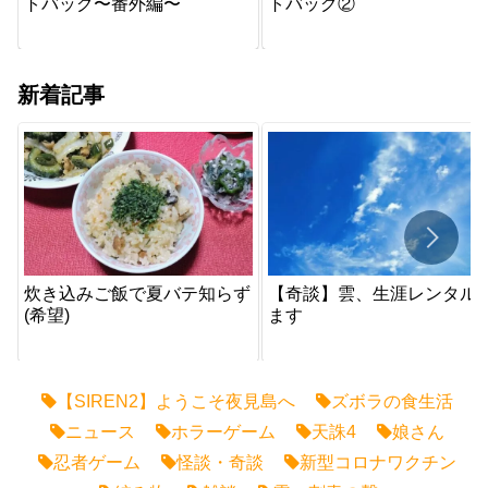
トバッグ〜番外編〜
トバッグ②
新着記事
炊き込みご飯で夏バテ知らず
【奇談】雲、生涯レンタル
(希望)
ます
【SIREN2】ようこそ夜見島へ
ズボラの食生活
ニュース
ホラーゲーム
天誅4
娘さん
忍者ゲーム
怪談・奇談
新型コロナワクチン