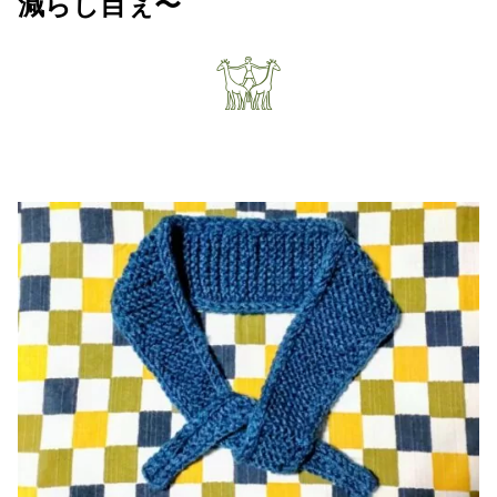
減らし目ぇ〜
𓀬