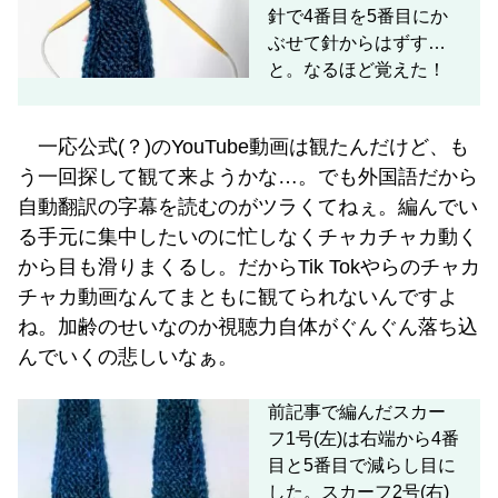
針で4番目を5番目にか
ぶせて針からはずす…
と。なるほど覚えた！
一応公式(？)のYouTube動画は観たんだけど、も
う一回探して観て来ようかな…。でも外国語だから
自動翻訳の字幕を読むのがツラくてねぇ。編んでい
る手元に集中したいのに忙しなくチャカチャカ動く
から目も滑りまくるし。だからTik Tokやらのチャカ
チャカ動画なんてまともに観てられないんですよ
ね。加齢のせいなのか視聴力自体がぐんぐん落ち込
んでいくの悲しいなぁ。
前記事で編んだスカー
フ1号(左)は右端から4番
目と5番目で減らし目に
した。スカーフ2号(右)