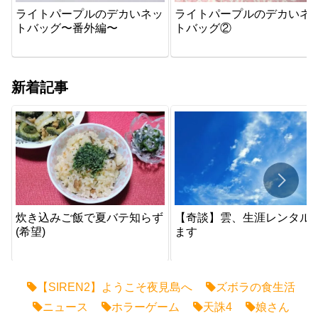
ライトパープルのデカいネッ
ライトパープルのデカいネ
トバッグ〜番外編〜
トバッグ②
新着記事
炊き込みご飯で夏バテ知らず
【奇談】雲、生涯レンタル
(希望)
ます
【SIREN2】ようこそ夜見島へ
ズボラの食生活
ニュース
ホラーゲーム
天誅4
娘さん