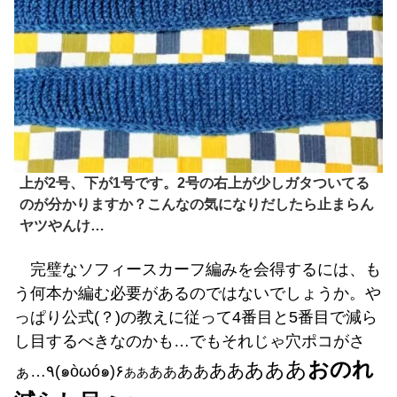
上が2号、下が1号です。2号の右上が少しガタついてる
のが分かりますか？こんなの気になりだしたら止まらん
ヤツやんけ…
完璧なソフィースカーフ編みを会得するには、も
う何本か編む必要があるのではないでしょうか。や
っぱり公式(？)の教えに従って4番目と5番目で減ら
し目するべきなのかも…でもそれじゃ穴ポコがさ
あ
おのれ
ああ
ああ
ぁ…٩(๑òωó๑)۶
ああ
ああ
ああ