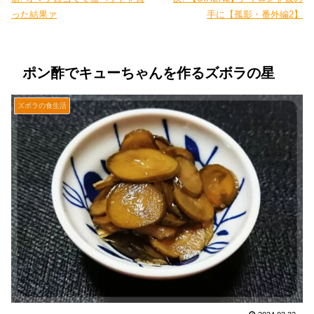
った結果ァ
手に【孤影・番外編2】
ポン酢でキューちゃんを作るズボラの星
ズボラの食生活