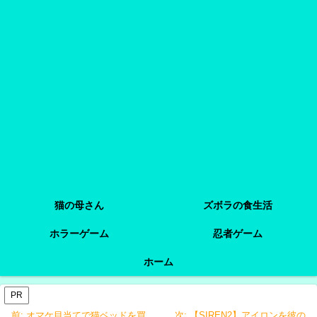
猫の母さん
ズボラの食生活
ホラーゲーム
忍者ゲーム
ホーム
PR
前:
オマケ目当てで猫ベッドを買
次:
【SIREN2】アイロンを彼の