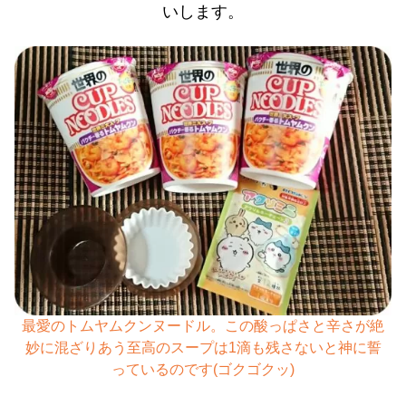
いします。
最愛のトムヤムクンヌードル。この酸っぱさと辛さが絶
妙に混ざりあう至高のスープは1滴も残さないと神に誓
っているのです(ゴクゴクッ)