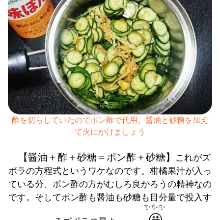
酢を切らしていたのでポン酢で代用。醤油と砂糖を加え
て火にかけましょう
【醤油＋酢＋砂糖＝ポン酢＋砂糖】
これがズ
ボラの方程式というワケなのです。柑橘果汁が入っ
ている分、ポン酢の方がむしろ良かろうの精神なの
です。そしてポン酢も醤油も砂糖も目分量で投入す
✨✨✨
🤩