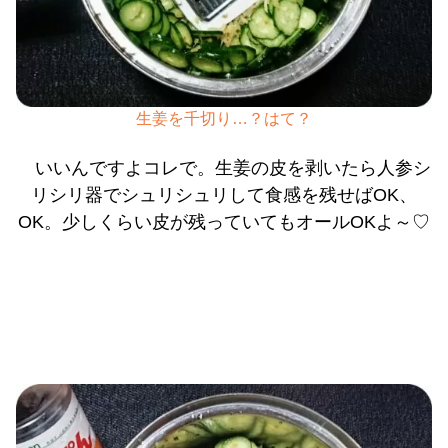
生姜を千切り…？はて？
いいんですよコレで。生姜の皮を剥いたら人参シ
リシリ器でシュリシュリして食感を残せばOK、
OK。少しくらい皮が残っていてもオールOKよ～♡