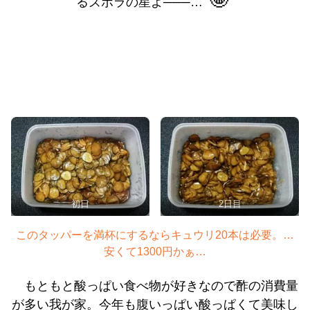
るズボラの星よ───…
初日
2日目
このタッパーを満杯にするならキュウリ20本は必要。…
安くて1300円かぁ…
もともと酸っぱい食べ物が好きなので酢の消費量
が多い我が家。今年も腹いっぱい酸っぱくて美味し