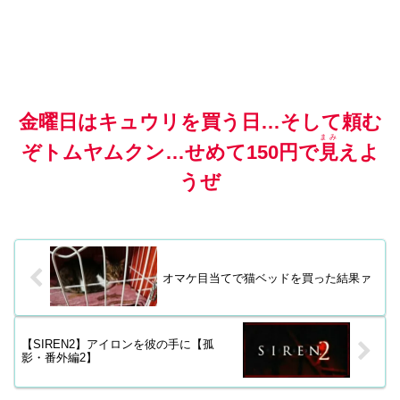
金曜日はキュウリを買う日…そして頼む
まみ
ぞトムヤムクン…せめて150円で
見
えよ
うぜ
オマケ目当てで猫ベッドを買った結果ァ
【SIREN2】アイロンを彼の手に【孤
影・番外編2】