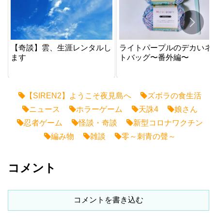
【奇談】雲、生涯レンタルし
ライトパープルのデカいネ
ます
トバッグ〜番外編〜
【SIREN2】ようこそ夜見島へ
ズボラの食生活
ニュース
ホラーゲーム
天誅4
娘さん
忍者ゲーム
怪談・奇談
新型コロナワクチン
編み物
雑談
零～刺青の聲～
コメント
コメントを書き込む