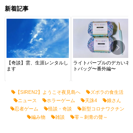
新着記事
【奇談】雲、生涯レンタルし
ライトパープルのデカいネ
ます
トバッグ〜番外編〜
【SIREN2】ようこそ夜見島へ
ズボラの食生活
ニュース
ホラーゲーム
天誅4
娘さん
忍者ゲーム
怪談・奇談
新型コロナワクチン
編み物
雑談
零～刺青の聲～