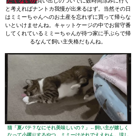
たくないが
買い出しの
ついで
に数時間涼みに行く
と考えればナントカ我慢が出来るはず。当然その日
はミミーちゃんへのお土産を忘れずに買って帰らな
いといけませんね。キャットケージの中でお留守番
してくれているミミーちゃんが待つ家に手ぶらで帰
るなんて飼い主失格だもんね。
猫「夏バテ？なにそれ美味しいの？」←飼い主が嬉しく
なって小躍りするやつ。ミミーはそれでええねん。涼し