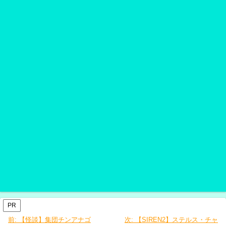
PR
前:
【怪談】集団チンアナゴ
次:
【SIREN2】ステルス・チャ