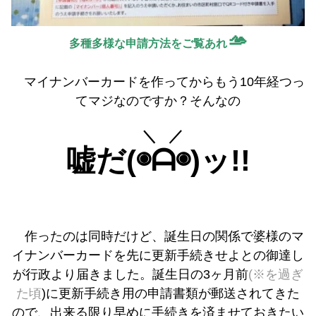
🫴
多種多様な申請方法をご覧あれ
マイナンバーカードを作ってからもう10年経つっ
てマジなのですか？そんなの
＼／
嘘だ(⁠
◉⁠ᗩ⁠◉⁠
)ッ!!
作ったのは同時だけど、誕生日の関係で婆様のマ
イナンバーカードを先に更新手続きせよとの御達し
が行政より届きました。誕生日の3ヶ月前
(※を過ぎ
た頃
)に更新手続き用の申請書類が郵送されてきた
ので、出来る限り早めに手続きを済ませておきたい