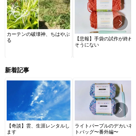
カーテンの破壊神、ちはやぶ
【悲報】手袋の試作が終わ
る
そうにない
新着記事
【奇談】雲、生涯レンタルし
ライトパープルのデカいネ
ます
トバッグ〜番外編〜