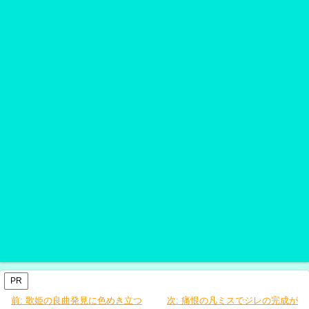
PR
前:
歌姫の良曲発見に色めき立つ
次:
痛恨の凡ミスでジレの完成が