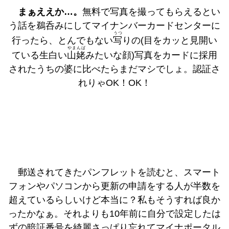
まぁええか…。
無料で写真を撮ってもらえるとい
う話を鵜呑みにしてマイナンバーカードセンターに
うつ
行ったら、とんでもない
写
りの(目をカッと見開い
やまんば
ている生白い
山姥
みたいな顔)写真をカードに採用
されたうちの婆に比べたらまだマシでしょ。認証さ
れりゃOK！OK！
郵送されてきたパンフレットを読むと、スマート
フォンやパソコンから更新の申請をする人が半数を
超えているらしいけど本当に？私もそうすれば良か
ったかなぁ。それよりも10年前に自分で設定したは
ずの暗証番号を綺麗さっぱり忘れてマイナポータル