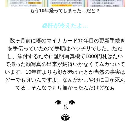
もう10年経ってしまった…だと？
🧊肝が冷えたよ…
数ヶ月前に婆のマイナカード10年目の更新手続き
を手伝っていたので手順はバッチリでした。ただ
し、添付するために証明写真機で1000円札はたい
て撮った顔写真の出来が納得いかなくてムカついて
います。10年前よりも顔が老けたとか当然の事実は
どーでも良いんですよ。なんだか…やけに目が死ん
でる…そんなつもり無かったんだけどなぁ
👁️
👁️
👃
🫦