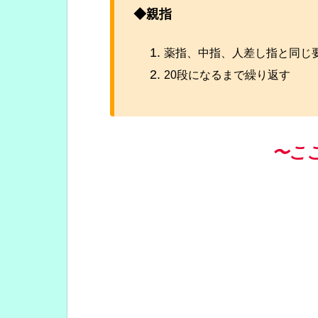
◆親指
薬指、中指、人差し指と同じ
20段になるまで繰り返す
〜こ