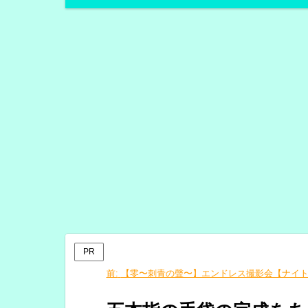
PR
前:
【零〜刺青の聲〜】エンドレス撮影会【ナイ