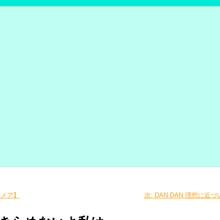
トメア】
次:
DAN DAN 理想に近