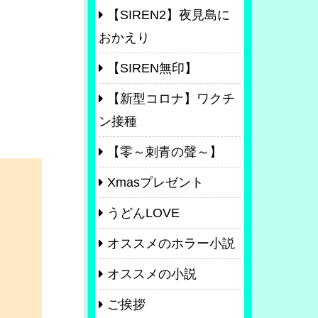
【SIREN2】夜見島に
おかえり
【SIREN無印】
【新型コロナ】ワクチ
ン接種
【零～刺青の聲～】
Xmasプレゼント
うどんLOVE
オススメのホラー小説
オススメの小説
ご挨拶