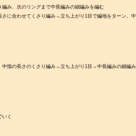
き編み、次のリングまで中長編みの細編みを編む
長さに合わせてくさり編み→立ち上がり1目で編地をターン。
。中指の長さのくさり編み→立ち上がり1目→中長編みの細編
でいく