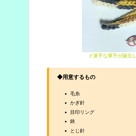
ド派手な軍手が誕生
◆用意するもの
毛糸
かぎ針
目印リング
鋏
とじ針