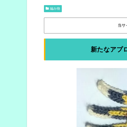
編み物
当サ
新たなアプ