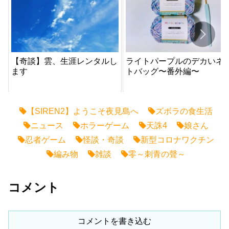
【奇談】雲、生涯レンタルし
ライトパープルのデカいネ
ます
トバッグ〜番外編〜
【SIREN2】ようこそ夜見島へ
ズボラの食生活
ニュース
ホラーゲーム
天誅4
娘さん
忍者ゲーム
怪談・奇談
新型コロナワクチン
編み物
雑談
零～刺青の聲～
コメント
コメントを書き込む