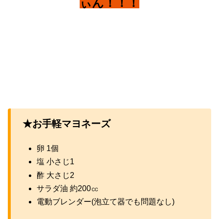
ぃん！！！
★お手軽マヨネーズ
卵 1個
塩 小さじ1
酢 大さじ2
サラダ油 約200㏄
電動ブレンダー(泡立て器でも問題なし)