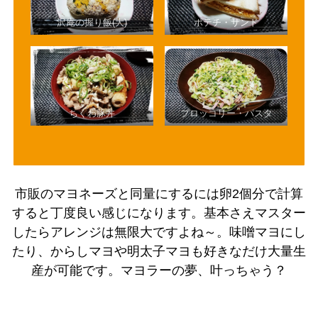
沢庵の握り飯(大)
ポテチ・サンド
ちくわ豚丼
ブロッコリー・パスタ
市販のマヨネーズと同量にするには卵2個分で計算
すると丁度良い感じになります。基本さえマスター
したらアレンジは無限大ですよね～。味噌マヨにし
たり、からしマヨや明太子マヨも好きなだけ大量生
産が可能です。マヨラーの夢、叶っちゃう？