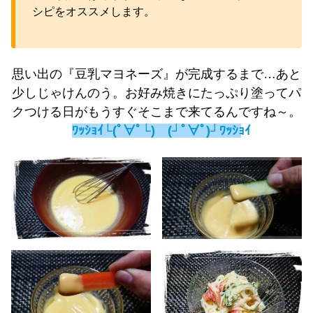
シピをオススメします。
思い出の『豆乳マヨネーズ』が完成するまで…あと
少しじゃけんのう。お好み焼きにたっぷり塗ってパ
クつける日がもうすぐそこまで来てるんですね～。
ﾜｯｼｮｲ└(ﾟ∀ﾟ└) (┘ﾟ∀ﾟ)┘ﾜｯｼｮｲ