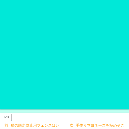
PR
前:
猫の脱走防止用フェンスはい
次:
手作りマヨネーズを極めそこ