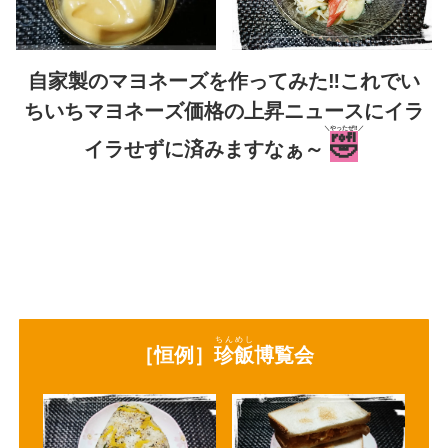
自家製のマヨネーズを作ってみた‼️これでい
ちいちマヨネーズ価格の上昇ニュースにイラ
＼やったぜ‼️／
🤣
イラせずに済みますなぁ～
ちんめし
［恒例］
珍飯
博覧会