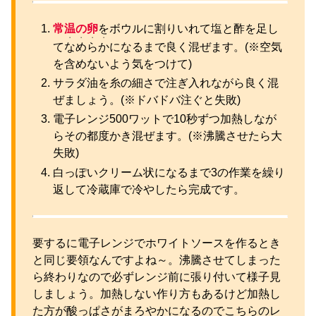
常温の卵
をボウルに割りいれて塩と酢を足し
・・・・
て
なめらか
になるまで良く混ぜます。(※空気
を含めないよう気をつけて)
サラダ油を糸の細さで注ぎ入れながら良く混
ぜましょう。(※ドバドバ注ぐと失敗)
電子レンジ500ワットで10秒ずつ加熱しなが
らその都度かき混ぜます。(※沸騰させたら大
失敗)
白っぽいクリーム状になるまで3の作業を繰り
返して冷蔵庫で冷やしたら完成です。
要するに電子レンジでホワイトソースを作るとき
と同じ要領なんですよね～。沸騰させてしまった
ら終わりなので必ずレンジ前に張り付いて様子見
しましょう。加熱しない作り方もあるけど加熱し
た方が酸っぱさがまろやかになるのでこちらのレ