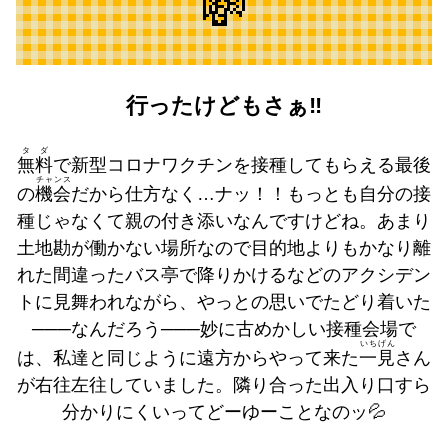
💸
行ったけどもさぁ‼️
タダ
無料
で新型コロナワクチンを接種してもらえる最後
チャンス
の
機会
だから仕方なく…ナッ！！もっとも自分の接
種じゃなくて親の付き添いなんですけどね。あまり
土地勘が働かない場所なので目的地よりもかなり離
れた間違ったバス亭で降りかけるなどのアクシデン
トに見舞われながら、やっとの思いでたどり着いた
───なんだろう───妙に古めかしい接種会場で
いちげん
は、私達と同じように遠方からやって来た
一見
さん
が右往左往していました。隣り合った出入り口すら
分かりにくいってどーゆーことなのッ💦