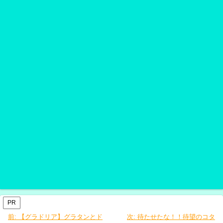
PR
前:
【グラドリア】グラタンとド
次:
待たせたな！！待望のコタ