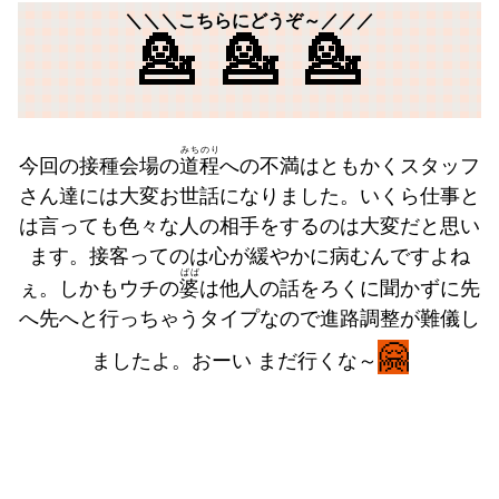
＼＼＼こちらにどうぞ～／／／
💁💁💁
みちのり
今回の接種会場の
道程
への不満はともかくスタッフ
さん達には大変お世話になりました。いくら仕事と
は言っても色々な人の相手をするのは大変だと思い
ます。接客ってのは心が緩やかに病むんですよね
ばば
ぇ。しかもウチの
婆
は他人の話をろくに聞かずに先
へ先へと行っちゃうタイプなので進路調整が難儀し
🤗
ましたよ。おーい まだ行くな～