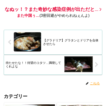
なぬッ！？また奇妙な感染症例が出ただと
… ﾝ
また中国ぅ…
(3密回避がやめられねぇんよ)
【グラドリア】グラタンとドリアを合体
させたら
待たせたな！！待望のコタツ…満喫して
くれよな
こねる
カテゴリー