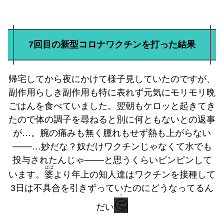
7回目の新型コロナワクチンを打った結果
帰宅してから夜にかけて様子見していたのですが、
副作用らしき副作用も特に表れず元気にモリモリ晩
ごはんを食べていました。翌朝もケロッと起きてき
たので体の調子を尋ねると別に何ともないとの返事
が…。腕の痛みも無く腫れもせず熱も上がらない
───…妙だな？奴だけワクチンじゃなくて水でも
投与されたんじゃ───と思うくらいピンピンして
ばば
います。
婆
より年上の知人達はワクチンを接種して
3日は不具合を引きずっていたのにどうなってるん
❔
🤔
だい