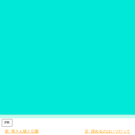
PR
前:
母さん猫と公園
次:
諦めるのはいつだって