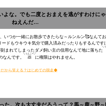
ラいよな。でも二度とおまえを逃がすわけに
ねえんだ…
、いつか一緒にお散歩できたらな～ルンルン🥰なんて
リードもウキウキ気分で購入済みだったりもするんです
＼
が刻まれてしまったダメ飼い主の信用なんて地に落ちた
＼うんこー／
のなんです。
💩
に権限はやれません。
今だから笑える？はじめての脱走◆
だった。次も大丈夫だろうって？馬～鹿～野～