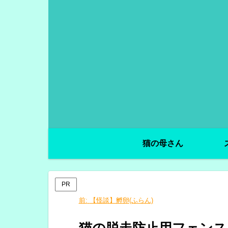
猫の母さん
PR
前:
【怪談】孵卵(ふらん)