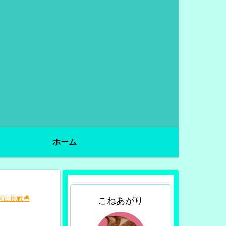
ホーム
に挑戦🐣
こねあがり