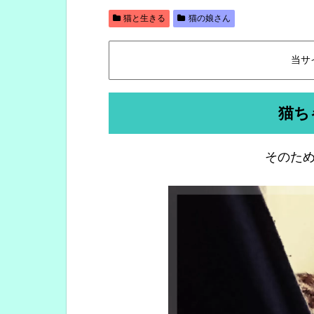
猫と生きる
猫の娘さん
当サ
猫ち
そのため