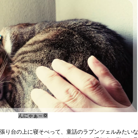
んにゃぁ～💢
張り台の上に寝そべって、童話のラプンツェルみたい