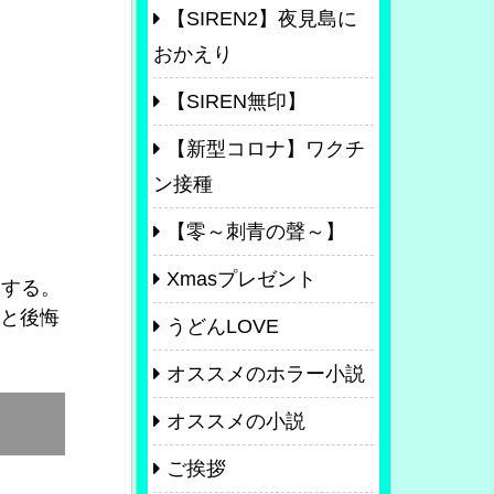
【SIREN2】夜見島に
おかえり
【SIREN無印】
【新型コロナ】ワクチ
ン接種
【零～刺青の聲～】
Xmasプレゼント
もする。
いと後悔
うどんLOVE
オススメのホラー小説
オススメの小説
ご挨拶