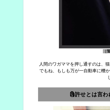
［
人間のワガママを押し通すのは、猫
でもね、もしも万が一自動車に轢か
🗿許せとは言