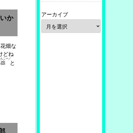
アーカイブ
ゃいか
お花畑な
けどね
うんこー／
💩
と
郎