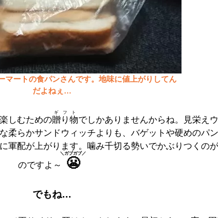
ーマートの食パンさんです。地味に値上がりしてん
だよねぇ…
ギフト
楽しむための
贈り物
でしかありませんからね。見栄え
な柔らかサンドウィッチよりも、バゲットや硬めのパ
に軍配が上がります。噛み千切る勢いでかぶりつくの
＼ガブガブ／
😬
のですよ～
でもね…