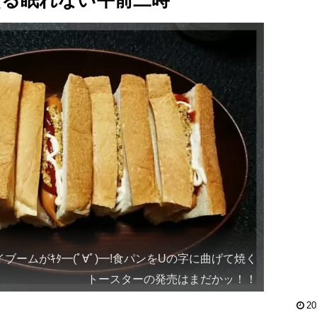
る眠れない午前二時
ブームがｷﾀ━(ﾟ∀ﾟ)━!食パンをUの字に曲げて焼く
トースターの発売はまだかッ！！
20