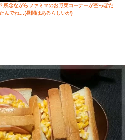
？残念ながらファミマのお野菜コーナーが空っぽだ
たんでね…(昼間はあるらしいが)