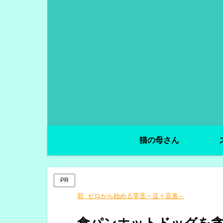
猫の母さん
PR
前:
ゼロから始める零⑧～這々盲進～