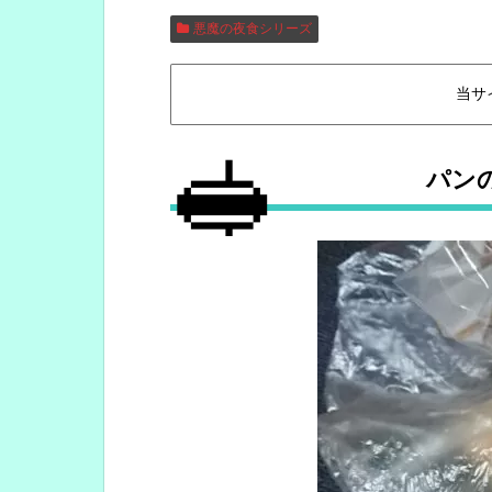
悪魔の夜食シリーズ
当サ
🥪
パン