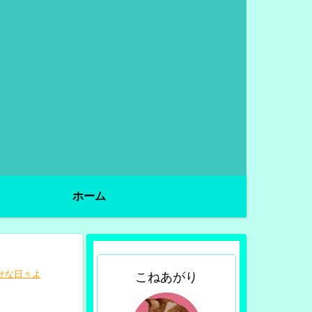
ホーム
せな日々よ
こねあがり