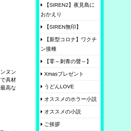
【SIREN2】夜見島に
おかえり
【SIREN無印】
【新型コロナ】ワクチ
ン接種
【零～刺青の聲～】
ウンヌン
Xmasプレゼント
ンで具材
うどんLOVE
が最高な
オススメのホラー小説
オススメの小説
ご挨拶