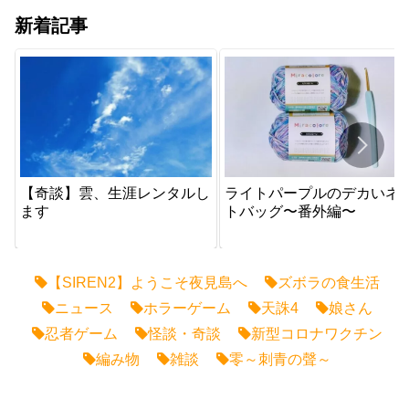
新着記事
【奇談】雲、生涯レンタルし
ライトパープルのデカいネ
ます
トバッグ〜番外編〜
【SIREN2】ようこそ夜見島へ
ズボラの食生活
ニュース
ホラーゲーム
天誅4
娘さん
忍者ゲーム
怪談・奇談
新型コロナワクチン
編み物
雑談
零～刺青の聲～