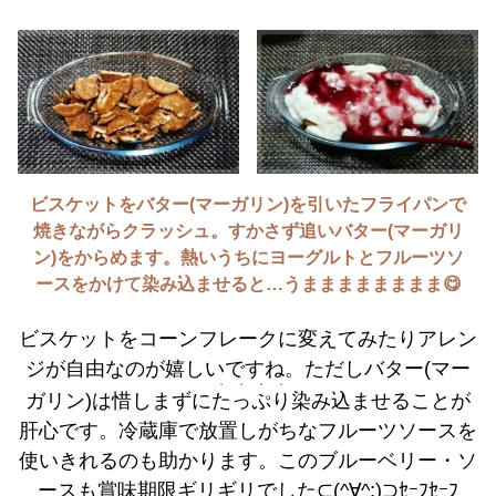
ビスケットをバター(マーガリン)を引いたフライパンで
焼きながらクラッシュ。すかさず追いバター(マーガリ
ン)をからめます。熱いうちにヨーグルトとフルーツソ
ースをかけて染み込ませると…うまままままままま😋
ビスケットをコーンフレークに変えてみたりアレン
ジが自由なのが嬉しいですね。ただしバター(マー
・・・・
ガリン)は惜しまずに
たっぷり
染み込ませることが
肝心です。冷蔵庫で放置しがちなフルーツソースを
使いきれるのも助かります。このブルーベリー・ソ
ースも賞味期限ギリギリでした⊂(^∀^;)⊃ｾｰﾌｾｰﾌ