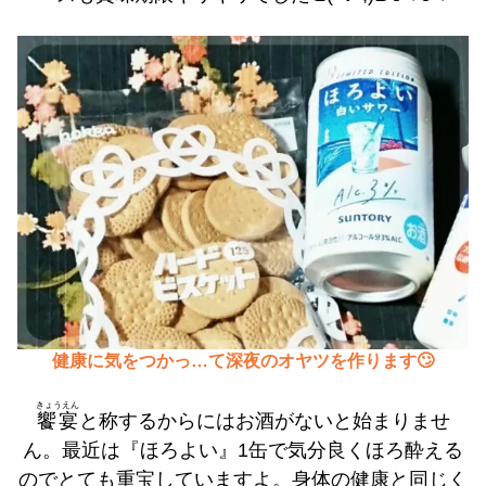
健康に気をつかっ…て深夜のオヤツを作ります🙄
きょうえん
饗宴
と称するからにはお酒がないと始まりませ
ん。最近は『ほろよい』1缶で気分良くほろ酔える
のでとても重宝していますよ。身体の健康と同じく