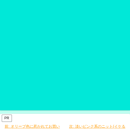
PR
前:
オリーブ色に惹かれてお買い
次:
淡いピンク系のニット(イケる