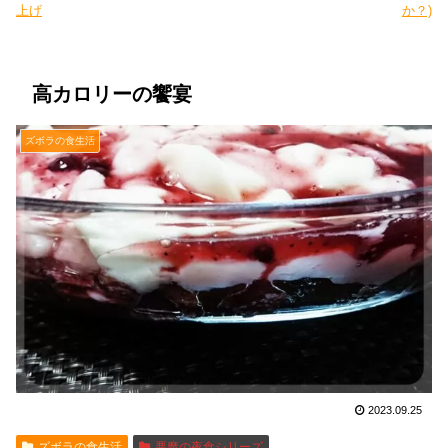
上げ
か？)
高カロリーの饗宴
ズボラの食生活
2023.09.25
ズボラの食生活
悪魔の夜食シリーズ