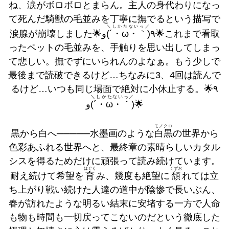
ね、涙がボロボロとまらん。主人の身代わりになっ
て死んだ騎獣の毛並みを丁寧に撫でるという描写で
＼しかたないっ／
و🌟これまで看取
(´・ω・｀)
涙腺が崩壊しました🌟٩
ったペットの毛並みを、手触りを思い出してしまっ
て悲しい。撫でずにいられんのよなぁ。もう少しで
最後まで読破できるけど…ちなみに3、4回は読んで
るけど…いつも同じ場面で絶対に小休止する。🌟٩
＼しかたないっ／
(´・ω・｀)
و🌟
モノクロ
黒から白へ─────水墨画のような
白黒
の世界から
色彩あふれる世界へと、最終章の素晴らしいカタル
シスを得るためだけに頑張って読み続けています。
はぐく
くずお
耐え続けて希望を
育
み、幾度も絶望に
頽
れては立
ち上がり戦い続けた人達の道中が陰惨で長いぶん、
春が訪れたような明るい結末に安堵する一方で人命
も物も時間も一切戻ってこないのだという徹底した