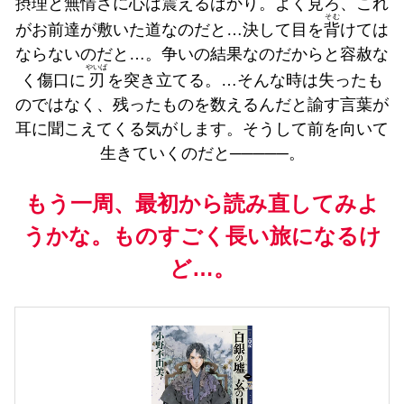
摂理と無情さに心は震えるばかり。よく見ろ、これ
そむ
がお前達が敷いた道なのだと…決して目を
背
けては
ならないのだと…。争いの結果なのだからと容赦な
やいば
く傷口に
刃
を突き立てる。…そんな時は失ったも
のではなく、残ったものを数えるんだと諭す言葉が
耳に聞こえてくる気がします。そうして前を向いて
生きていくのだと─────。
もう一周、最初から読み直してみよ
うかな。ものすごく長い旅になるけ
ど…。