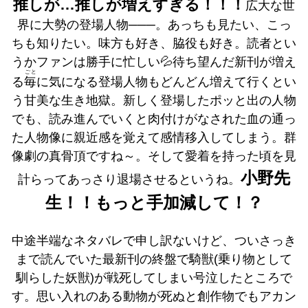
推し
が…推しが増えすぎる！！！
広大な世
界に大勢の登場人物───。あっちも見たい、こっ
ちも知りたい。味方も好き、脇役も好き。読者とい
うかファンは勝手に忙しい💦待ち望んだ新刊が増え
ごと
る
毎
に気になる登場人物もどんどん増えて行くとい
う甘美な生き地獄。新しく登場したポッと出の人物
でも、読み進んでいくと肉付けがなされた血の通っ
た人物像に親近感を覚えて感情移入してしまう。群
像劇の真骨頂ですね～。そして愛着を持った頃を見
小野先
計らってあっさり退場させるというね。
生！！もっと手加減して！？
中途半端なネタバレで申し訳ないけど、ついさっき
まで読んでいた最新刊の終盤で騎獣(乗り物として
馴らした妖獣)が戦死してしまい号泣したところで
す。思い入れのある動物が死ぬと創作物でもアカン