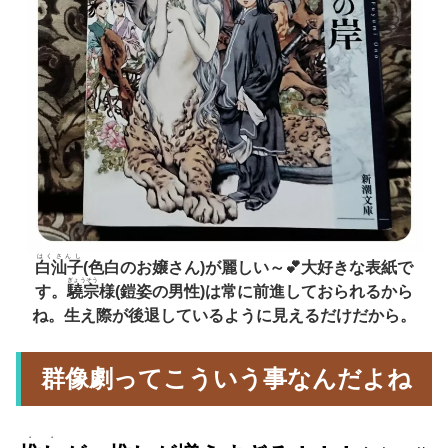
はくさんし
白汕子
(色白のお嬢さん)が麗しい～💕大好きな表紙で
ぎょうそう
す。
驍宗
様(鎧姿の男性)は常に前進しておられるから
ね。生え際が後退しているように見えるだけだから。
群像劇ってこういう事なんだよね
・・