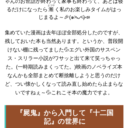
ゃんのお世話が終わって家事も終わって、あとは寝
ようや
るだけになったら
漸
く私のお楽しみタイムがはっ
じまるよ～🎉(๑˃̵ᴗ˂̵)📣
集めていた漫画は去年ほぼ全部処分したのですが、
残しておいた本も当然あります。というか、普段開
けない棚に残ってました💦エグい外国のサスペン
ス・スリラー小説がワサッと出て来て笑っちゃっ
た。(一時期読みまくってた。)映画のノベライズ本
なんかも全部まとめて断捨離しようと思うのだけ
ど、つい懐かしくなって読み直し始めたら止まらな
いですねぇ～💦これこそ本の魔力ですよ。
『屍鬼』から入門して『十二国
記』の世界に