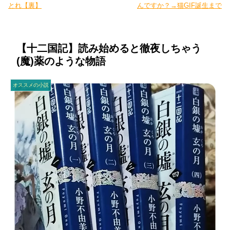
とれ【裏】
んですか？→猫GIF誕生まで
【十二国記】読み始めると徹夜しちゃう
(魔)薬のような物語
オススメの小説