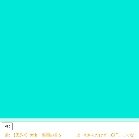
PR
前:
【天誅4】大名・多頭の首を
次:
今さらだけど…GIF…ってな