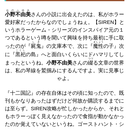
おのふゆみ
小野不由美
さんの小説に出会えたのは、私がホラー
愛好家だったからなのでしょうねぇ。【SIREN】と
いうホラーゲーム・シリーズのインスパイア元の１
つであるという噂を聞いて興味を持ち最初に手に取
しき
ましょう
ったのが『
屍鬼
』の文庫本で、次に『
魔性
の子』次
こくし
に『
黒祀
の島』へと面白いくらいにドハマリしてし
つづ
まったというね。
小野不由美
さんの
綴
る文章の世界
は、私の琴線を鷲掴みにするんですよ。実に見事じ
ゃよ。
『十二国記』の存在自体はその頃に知ったので、既
刊もかなりあったはずだけど何故か購読するまでに
は至らず。SIREN攻略が忙しかったからか、それと
もホラーっぽく見えなかったので食指が動かなかっ
たのか覚えていないというね。ゴーストハント・シ