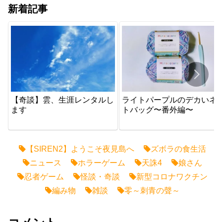
新着記事
【奇談】雲、生涯レンタルし
ライトパープルのデカいネ
ます
トバッグ〜番外編〜
【SIREN2】ようこそ夜見島へ
ズボラの食生活
ニュース
ホラーゲーム
天誅4
娘さん
忍者ゲーム
怪談・奇談
新型コロナワクチン
編み物
雑談
零～刺青の聲～