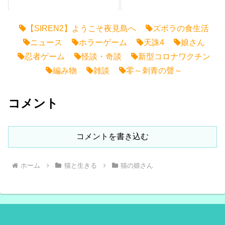
【SIREN2】ようこそ夜見島へ
ズボラの食生活
ニュース
ホラーゲーム
天誅4
娘さん
忍者ゲーム
怪談・奇談
新型コロナワクチン
編み物
雑談
零～刺青の聲～
コメント
コメントを書き込む
ホーム
猫と生きる
猫の娘さん