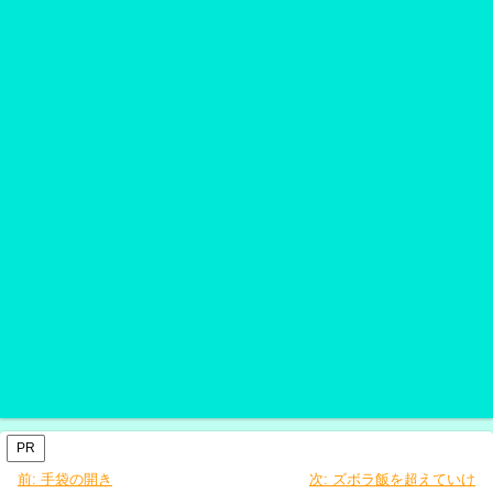
PR
前:
手袋の開き
次:
ズボラ飯を超えていけ