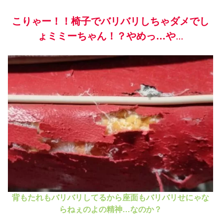
こりゃー！！椅子でバリバリしちゃダメでし
ょミミーちゃん！？やめっ…や
…
背もたれもバリバリしてるから座面もバリバリせにゃな
らねぇのよの精神…なのか？