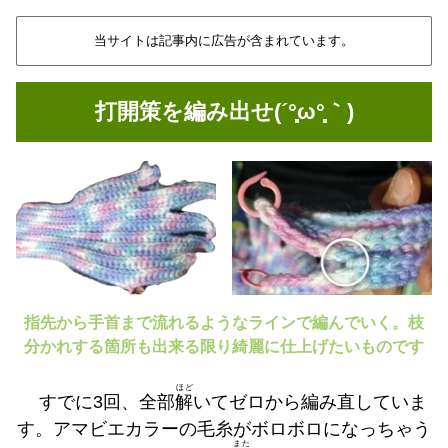
当サイトは記事内に広告が含まれています。
打開策を編み出せ(´°̥̥̥̥̥̥̥̥ω°̥̥̥̥̥̥̥̥｀)
指先から手首まで流れるようなラインで編んでいく。枝
分かれする箇所も出来る限り綺麗に仕上げたいものです
ほど
すでに3回、全部
解
いてゼロから編み直していま
す。アマビエカラーの毛糸がボロボロになっちゃう
また