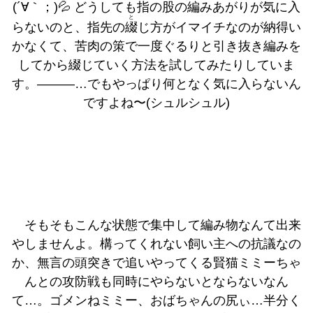
(´∀｀；)💦 どうしても指の
股
の編みあがりが気に入
と
らないのと、指先の
綴
じ方がイマイチなのが納得い
かなくて、苦肉の策で一度ぐるりと引き抜き編みを
してから綴じていく方法を試してみたりしていま
す。―――…でもやっぱり何となく気に入らないん
ですよね〜(シュルシュル)
そもそもこんな状態で集中して編み物なんて出来
やしませんよ。構ってくれない飼い主への抗議なの
か、無言の頭突きで追いやってくる賢猫ミミーちゃ
んとの攻防戦も同時にやらないとならないなん
て…。ゴメンねミミー、おばちゃんの尻ぃ…半分く