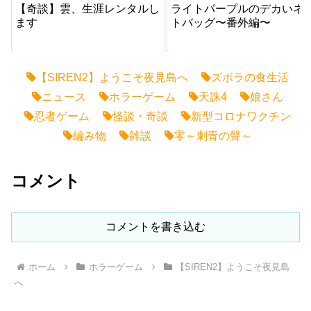
【奇談】雲、生涯レンタルし
ライトパープルのデカいネ
ます
トバッグ〜番外編〜
【SIREN2】ようこそ夜見島へ
ズボラの食生活
ニュース
ホラーゲーム
天誅4
娘さん
忍者ゲーム
怪談・奇談
新型コロナワクチン
編み物
雑談
零～刺青の聲～
コメント
コメントを書き込む
ホーム
ホラーゲーム
【SIREN2】ようこそ夜見島
へ