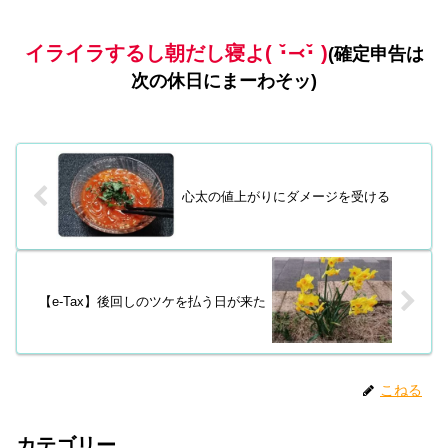
イライラするし朝だし寝よ( ･̆⤙･̆ )
(確定申告は
次の休日にまーわそッ)
心太の値上がりにダメージを受ける
【e-Tax】後回しのツケを払う日が来た
こねる
カテゴリー