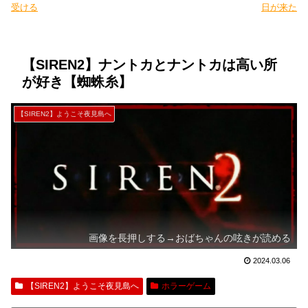
受ける
日が来た
【SIREN2】ナントカとナントカは高い所
が好き【蜘蛛糸】
【SIREN2】ようこそ夜見島へ
画像を長押しする→おばちゃんの呟きが読める
2024.03.06
【SIREN2】ようこそ夜見島へ
ホラーゲーム