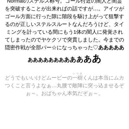
Normalのステルス称号。ゴール付近の闇人と闇霊
を突破することが出来ればの話ですが…。アイツが
ゴール方面に行った隙に階段を駆け上がって狙撃す
るのが正しいステルスルートなんだろうけど、タイ
ミングを計っている間にもう1体の闇人に発覚され
てしまったのでヤケクソで突貫しました。今までの
隠密作戦が全部パー☆になっちゃった♡
あああああ
あ
あ
あ
あ
あ
あああああああ
いつき
どうでもいいけどムービーの
一樹
くんは本当にムカ
つくこと言うよなぁ…丸腰で敵陣に突っ込ませるぞ
ぉ～。おばちゃん本気だぞぉ～。