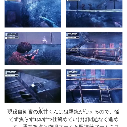
ながい
現役自衛官の
永井
くんは狙撃銃が使えるので、慌
てず焦らず1体ずつ仕留めていけば問題なく進め
ます。通常視点と肉眼ズームと照準器ズームをス