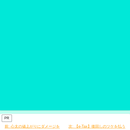
PR
前:
心太の値上がりにダメージを
次:
【e-Tax】後回しのツケを払う