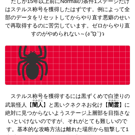
たしか15年以上前にnormalの条件1ステージだけ
はステルス称号を獲得したはずです。例によって全
部のデータをリセットしてからやり直す悪癖のせい
で再取得するのに苦労しています。ゼロからやり直
すのがやめられない～(ง ᷄ᾥ ᷅ )ว
🕷️
ステルス称号を獲得するには黒ずくめで白塗りの
やみびと
やみれい
武装怪人【
闇人
】と黒いクネクネお化け【
闇霊
】に
絶対に見つからないようステージ上層部を目指さな
いといけないのですが、それがとても難しいので
す。基本的な攻略方法は離れた場所から狙撃して1