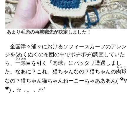
あまり毛糸の再就職先が決定しました！
全国津々浦々におけるソフィースカーフのアレン
ジを(ぬくぬくの布団の中でポチポチ)調査していた
ひときわ
ら、
一際
目を引く『肉球』にバッタリ遭遇しまし
あんよ
た。なあに？これ。猫ちゃんなの？猫ちゃんの
肉球
👁️
なの？猫ちゃん猫ちゃんねーこーちゃあああん(
∀
👁️
)．☆．。．:*･ﾟ