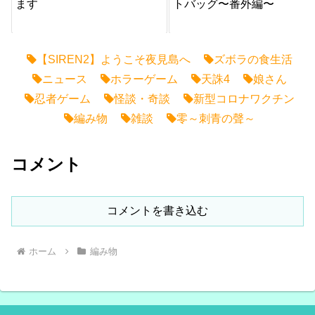
ます
トバッグ〜番外編〜
【SIREN2】ようこそ夜見島へ
ズボラの食生活
ニュース
ホラーゲーム
天誅4
娘さん
忍者ゲーム
怪談・奇談
新型コロナワクチン
編み物
雑談
零～刺青の聲～
コメント
コメントを書き込む
ホーム
編み物