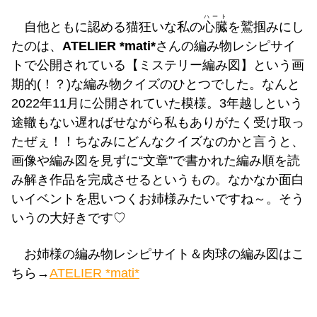
ハート
自他ともに認める猫狂いな私の
心臓
を鷲掴みにし
たのは、
ATELIER *mati*
さんの編み物レシピサイ
トで公開されている【ミステリー編み図】という画
期的(！？)な編み物クイズのひとつでした。なんと
2022年11月に公開されていた模様。3年越しという
途轍もない遅ればせながら私もありがたく受け取っ
たぜぇ！！ちなみにどんなクイズなのかと言うと、
画像や編み図を見ずに“文章”で書かれた編み順を読
み解き作品を完成させるというもの。なかなか面白
いイベントを思いつくお姉様みたいですね～。そう
いうの大好きです♡
お姉様の編み物レシピサイト＆肉球の編み図はこ
ちら→
ATELIER *mati*