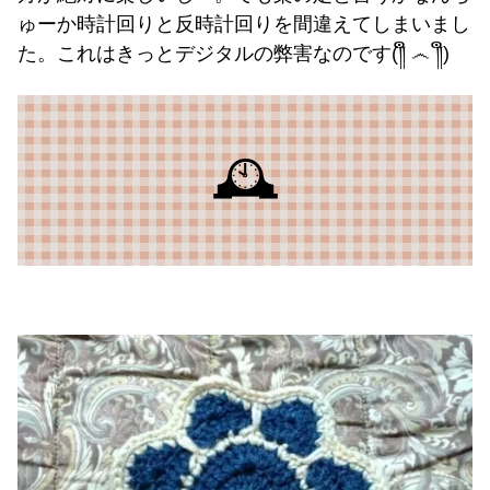
ゅーか時計回りと反時計回りを間違えてしまいまし
た。これはきっとデジタルの弊害なのです(⁠༎ຶ⁠ ⁠෴⁠ ⁠༎ຶ⁠)
🕰️