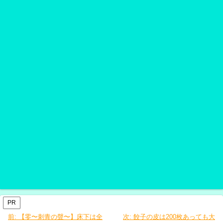
PR
前:
【零〜刺青の聲〜】床下は全
次:
餃子の皮は200枚あっても大