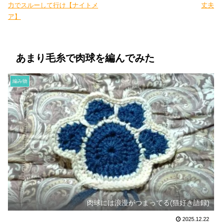
力でスルーして行け【ナイトメ
丈夫
ア】
あまり毛糸で肉球を編んでみた
編み物
肉球には浪漫がつまってる(猫好き語録)
2025.12.22