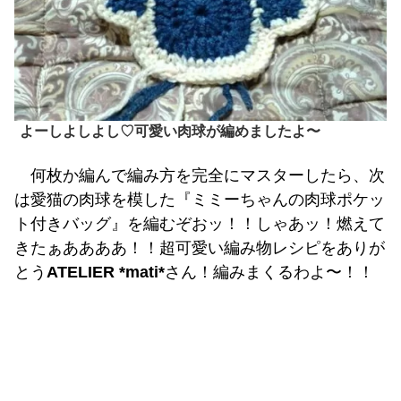
よーしよしよし♡可愛い肉球が編めましたよ〜
何枚か編んで編み方を完全にマスターしたら、次
は愛猫の肉球を模した『ミミーちゃんの肉球ポケッ
ト付きバッグ』を編むぞおッ！！しゃあッ！燃えて
きたぁああああ！！超可愛い編み物レシピをありが
とう
ATELIER *mati*
さん！編みまくるわよ〜！！