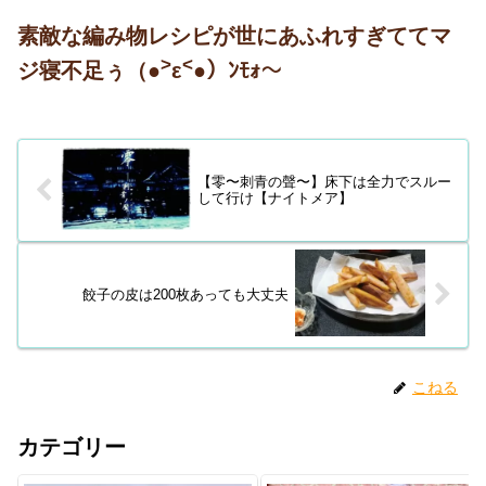
素敵な編み物レシピが世にあふれすぎててマ
>
<
ジ寝不足ぅ（●
ε
●）ﾝﾓｫ〜
【零〜刺青の聲〜】床下は全力でスルー
して行け【ナイトメア】
餃子の皮は200枚あっても大丈夫
こねる
カテゴリー