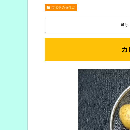
ズボラの食生活
当サ
カ