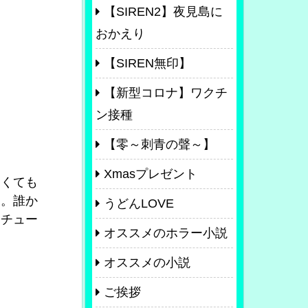
【SIREN2】夜見島に
おかえり
【SIREN無印】
【新型コロナ】ワクチ
ン接種
【零～刺青の聲～】
Xmasプレゼント
くても
よ。誰か
うどんLOVE
シチュー
オススメのホラー小説
オススメの小説
ご挨拶