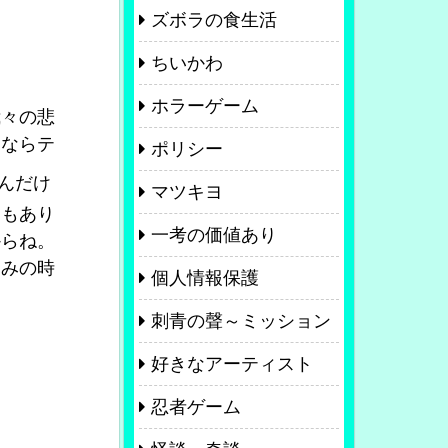
ズボラの食生活
ちいかわ
ホラーゲーム
々の悲
んならテ
ポリシー
んだけ
マツキヨ
ともあり
一考の価値あり
からね。
込みの時
個人情報保護
刺青の聲～ミッション
好きなアーティスト
忍者ゲーム