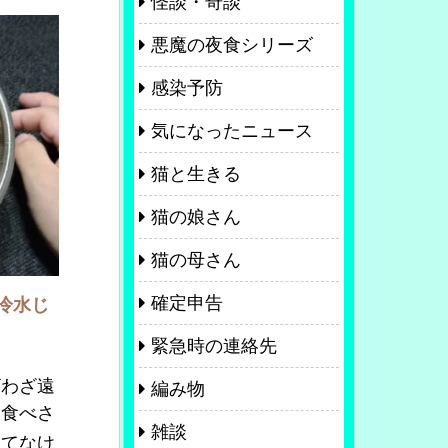
怪談・奇談
悪魔の夜食シリーズ
感染予防
気になったニュース
猫と生きる
猫の娘さん
猫の母さん
確定申告
冷水じ
緊急時の連絡先
わざ遠
編み物
い食べさ
雑談
いてなけ