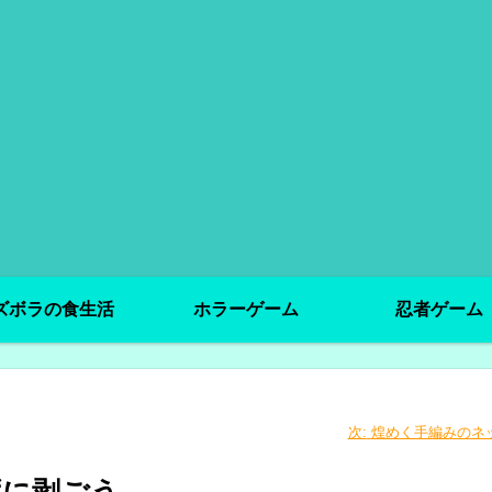
ズボラの食生活
ホラーゲーム
忍者ゲーム
次:
煌めく手編みのネ