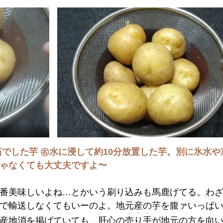
でした芋 ㊨水に浸して約10分放置した芋。別に氷水や
ゃなくても大丈夫ですよ〜
番美味しいよね…とかいう刷り込みも馬鹿げてる。わざ
で輸送しなくてもいーのよ。地元産の芋を腹ァいっぱ
・・・
産地消を掲げていても、肝心の
売り手
が地元の方を向