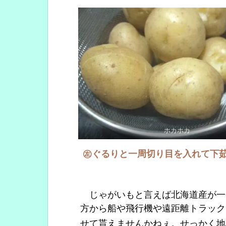
ホカホカ
㊧ぐるりと一周切り目を入れて下茹
じゃがいもと言えば北海道産が一
方から船や飛行機や遠距離トラック
せて貰えませんかねぇ。せっかく地