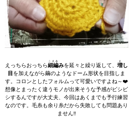
こまあ
ま
えっちらおっちら
細編
み
を延々と繰り返して、
増
し
目
を加えながら繭のようなドーム形状を目指しま
す。コロンとしたフォルムって可愛いですよね～❤️
想像とまったく違うモノが出来そうな予感がビシビ
シするんですが大丈夫、今回はあくまでも予行練習
なのです。毛糸も余り糸だから失敗しても問題あり
ません‼️