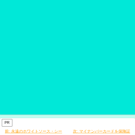
PR
前:
永遠のホワイトソース・シー
次:
マイナンバーカードを保険証