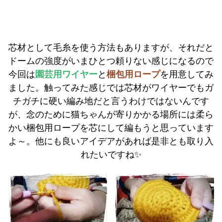
芯材として毛糸を使う方法もありますが、それだと
ドームの強度がいまひとつ頼りない感じになるので
今回は
園芸用ワイヤー
と
梱包用ロープ
を用意してみ
ました。触ってみた感じでは芯材がワイヤーでもガ
チガチに硬い編み地だと言うわけではないんです
が、念のために猫ちゃんが寄りかかる場所には柔ら
かい梱包用ロープを芯にして編もうと思っています
よ～。他にも良いアイデアがあれば是非とも取り入
れたいですね✨