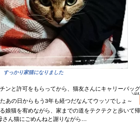
すっかり家猫になりました
チンと許可をもらってから、猫友さんにキャリーバッ
＼はえ
たあの日からもう3年も経つだなんてウッソでしょ～
る娘猫を宥めながら、家までの道をテクテクと歩いて
母さん猫にごめんねと謝りながら…