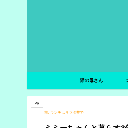
猫の母さん
PR
前:
ランチはサラダ丼で