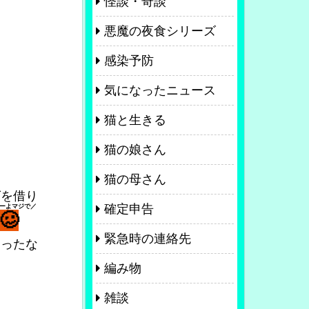
怪談・奇談
悪魔の夜食シリーズ
感染予防
気になったニュース
猫と生きる
猫の娘さん
猫の母さん
グを借り
確定申告
ーよマジで／
🥴
緊急時の連絡先
帰ったな
編み物
雑談