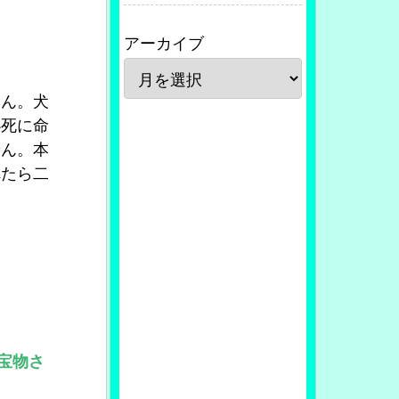
アーカイブ
ゃん。犬
必死に命
せん。本
れたら二
宝物さ