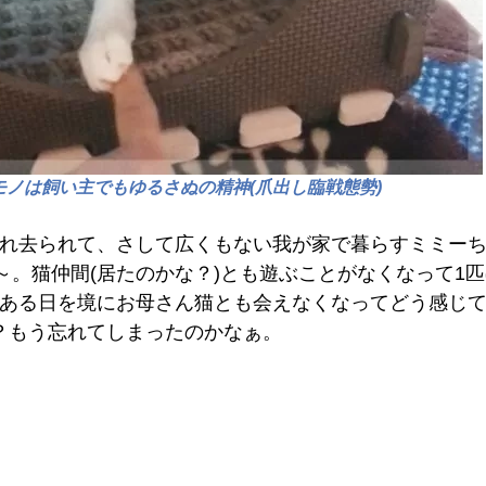
ノは飼い主でもゆるさぬの精神(爪出し臨戦態勢)
れ去られて、さして広くもない我が家で暮らすミミー
～。猫仲間(居たのかな？)とも遊ぶことがなくなって1
ある日を境にお母さん猫とも会えなくなってどう感じ
？もう忘れてしまったのかなぁ。