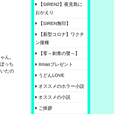
【SIREN2】夜見島に
おかえり
【SIREN無印】
【新型コロナ】ワクチ
ン接種
【零～刺青の聲～】
ちゃん。
匹ぼっち
Xmasプレゼント
ていたの
うどんLOVE
オススメのホラー小説
オススメの小説
ご挨拶