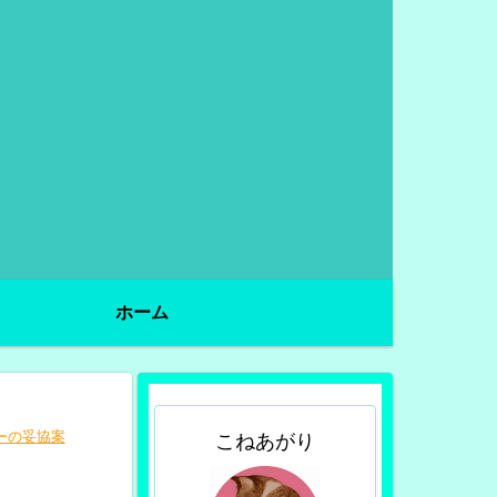
ホーム
ーの妥協案
こねあがり