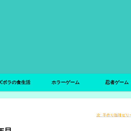
ズボラの食生活
ホラーゲーム
忍者ゲーム
次:
手作り珈琲ゼリ