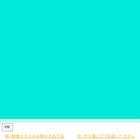
PR
前:
給食スタイルを取り入れてみ
次:
やり直しだ (完成したカチュ