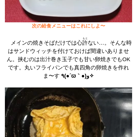
次の給食メニューはこれにしよ〜
もと
メインの焼きそばだけでは心
許
ない…。そんな時
はサンドウィッチを付けておけば間違いありませ
ん。挟むのは出汁巻き玉子でも甘い卵焼きでもOK
です。丸いフライパンでも真四角の卵焼きを作れ
ま〜す
٩(●´ϖ｀●)و✧