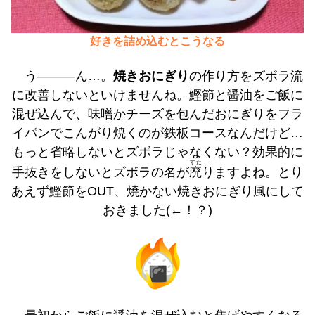
好きを詰め込むとこうなる
う―――ん…。
焼きおにぎり
の作り方をズボラ流
に改善しないといけませんね。鰹節と醤油をご飯に
混ぜ込んで、味噌かチーズを包んだおにぎりをフラ
イパンでこんがり焼くのが鉄板コースなんだけど…
もっと省略しないとズボラじゃなくない？効果的に
すた
手抜きをしないとズボラの名が
廃
りますよね。とり
あえず鰹節をOUT、焼かない焼きおにぎり風にして
おきました(←！？)