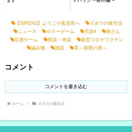
ます
トバッグ〜番外編〜
【SIREN2】ようこそ夜見島へ
ズボラの食生活
ニュース
ホラーゲーム
天誅4
娘さん
忍者ゲーム
怪談・奇談
新型コロナワクチン
編み物
雑談
零～刺青の聲～
コメント
コメントを書き込む
ホーム
ズボラの食生活