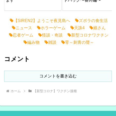
ます
トバッグ〜番外編〜
【SIREN2】ようこそ夜見島へ
ズボラの食生活
ニュース
ホラーゲーム
天誅4
娘さん
忍者ゲーム
怪談・奇談
新型コロナワクチン
編み物
雑談
零～刺青の聲～
コメント
コメントを書き込む
ホーム
【新型コロナ】ワクチン接種