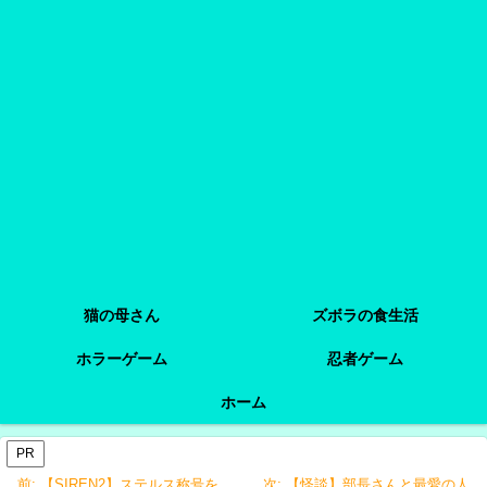
猫の母さん
ズボラの食生活
ホラーゲーム
忍者ゲーム
ホーム
PR
前:
【SIREN2】ステルス称号を
次:
【怪談】部長さんと最愛の人