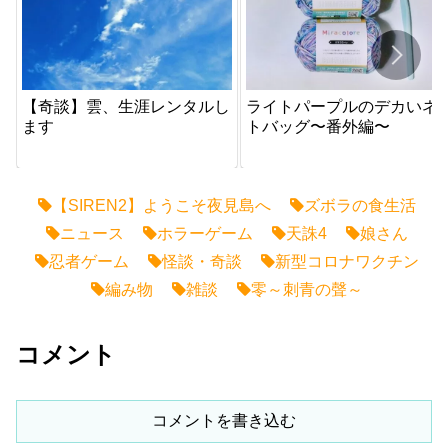
【奇談】雲、生涯レンタルし
ライトパープルのデカいネ
ます
トバッグ〜番外編〜
【SIREN2】ようこそ夜見島へ
ズボラの食生活
ニュース
ホラーゲーム
天誅4
娘さん
忍者ゲーム
怪談・奇談
新型コロナワクチン
編み物
雑談
零～刺青の聲～
コメント
コメントを書き込む