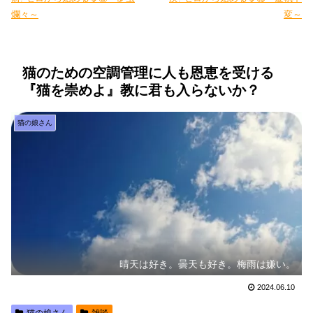
爛々～
変～
猫のための空調管理に人も恩恵を受ける
『猫を崇めよ』教に君も入らないか？
猫の娘さん
晴天は好き。曇天も好き。梅雨は嫌い。
2024.06.10
猫の娘さん
雑談