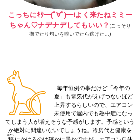
こっちにｷﾀ━(ﾟ∀ﾟ)━!よく来たねミミー
ちゃん♡ナデナデしてもいい？
(こっそり
撫でたり匂いを嗅いでたら逃げた…)
𓃠
毎年恒例の事だけど「今年の
夏」も電気代がえげつないほど
上昇するらしいので、エアコン
未使用で屋内でも熱中症になっ
てしまう人が増えそうな予感がします。予感という
か絶対に間違いないでしょうね。冷房代と健康を
はかり
秤
にかけるのは確かに愚かですが…エアコン自体