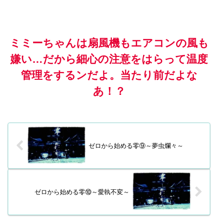
ミミーちゃんは扇風機もエアコンの風も
嫌い…だから細心の注意をはらって温度
管理をするンだよ。当たり前だよな
あ！？
ゼロから始める零⑨～夢虫爛々～
ゼロから始める零⑩～愛執不変～