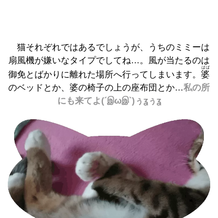
猫それぞれではあるでしょうが、うちのミミーは
扇風機が嫌いなタイプでしてね…。風が当たるのは
ばば
御免とばかりに離れた場所へ行ってしまいます。
婆
のベッドとか、婆の椅子の上の座布団とか…
私の所
にも来てよ(´இωஇ`)ぅʓぅʓ