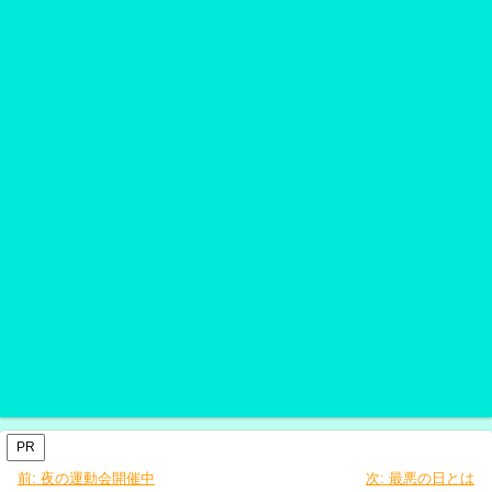
PR
前:
夜の運動会開催中
次:
最悪の日とは