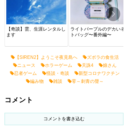
【奇談】雲、生涯レンタルし
ライトパープルのデカいネ
ます
トバッグ〜番外編〜
【SIREN2】ようこそ夜見島へ
ズボラの食生活
ニュース
ホラーゲーム
天誅4
娘さん
忍者ゲーム
怪談・奇談
新型コロナワクチン
編み物
雑談
零～刺青の聲～
コメント
コメントを書き込む