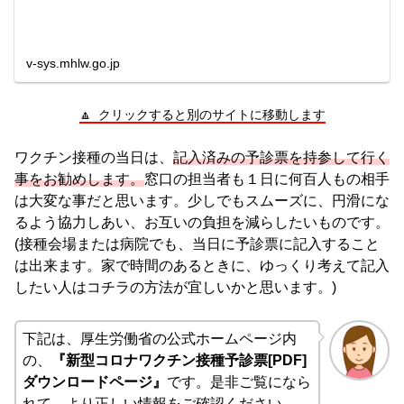
v-sys.mhlw.go.jp
🔼 クリックすると別のサイトに移動します
ワクチン接種の当日は、
記入済みの予診票を持参して行く
事をお勧めします。
窓口の担当者も１日に何百人もの相手
は大変な事だと思います。少しでもスムーズに、円滑にな
るよう協力しあい、お互いの負担を減らしたいものです。
(接種会場または病院でも、当日に予診票に記入すること
は出来ます。家で時間のあるときに、ゆっくり考えて記入
したい人はコチラの方法が宜しいかと思います。)
下記は、厚生労働省の公式ホームページ内
の、
『新型コロナワクチン接種予診票[PDF]
ダウンロードページ』
です。是非ご覧になら
れて、より正しい情報をご確認ください。